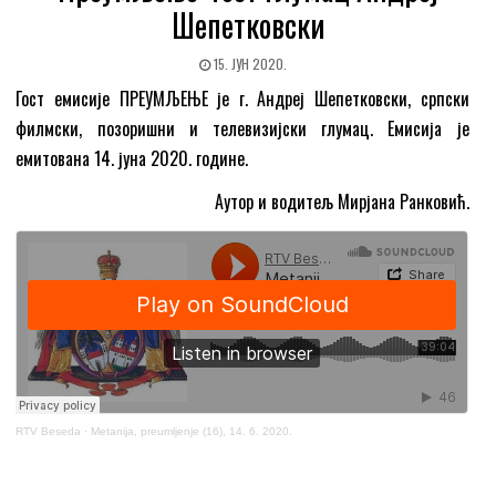
Шепетковски
15. ЈУН 2020.
Гост емисије ПРЕУМЉЕЊЕ је г. Андреј Шепетковски, српски
филмски, позоришни и телевизијски глумац. Емисија је
емитована 14. јуна 2020. године.
Аутор и водитељ Мирјана Ранковић.
RTV Beseda
·
Metanija, preumljenje (16), 14. 6. 2020.