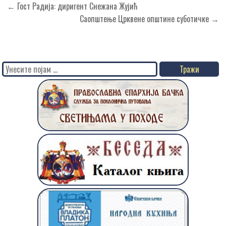
Кретање
← Гост Радија: диригент Снежана Жујић
чланка
Саопштење Црквене општине суботичке →
Search
for: