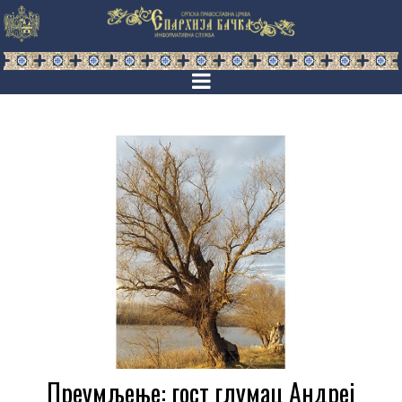
Преумљење: гост глумац Андреј