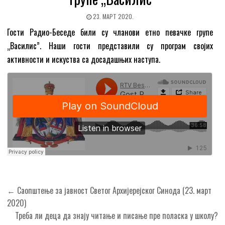
23. МАРТ 2020.
Гости Радио-Беседе били су чланови етно певачке групе
„Василис”. Наши гости представили су програм својих
активности и искуства са досадашњих наступа.
Кретање
← Саопштење за јавност Светог Архијерејског Синода (23. март
чланка
2020)
Треба ли деца да знају читање и писање пре поласка у школу?