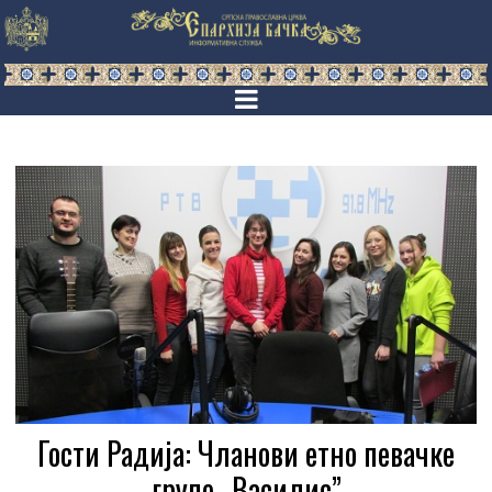
Гости Радија: Чланови етно певачке
групе „Василис”