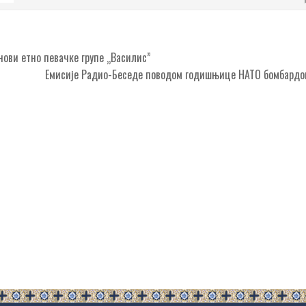
нови етно певачке групе „Василис”
Емисије Радио-Беседе поводом годишњице НАТО бомбард