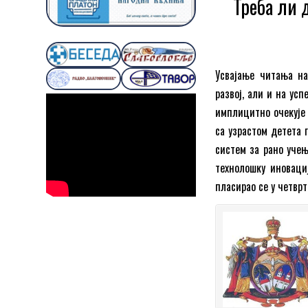
Треба ли 
Усвајање читања на
развој, али и на ус
имплицитно очекује 
са узрастом детета 
систем за рано учењ
технолошку иновациј
пласирао се у четвр