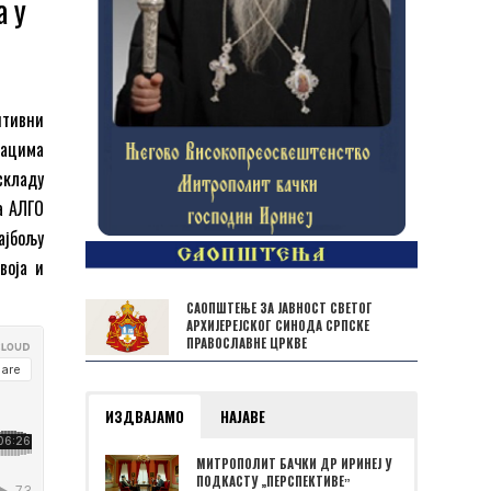
а у
итивни
дацима
складу
а АЛГО
ајбољу
воја и
САОПШТЕЊЕ ЗА ЈАВНОСТ СВЕТОГ
АРХИЈЕРЕЈСКОГ СИНОДА СРПСКЕ
ПРАВОСЛАВНЕ ЦРКВЕ
ИЗДВАЈАМО
НАЈАВЕ
МИТРОПОЛИТ БАЧКИ ДР ИРИНЕЈ У
ПОДКАСТУ „ПЕРСПЕКТИВЕˮ