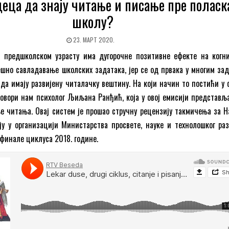
деца да знају читање и писање пре поласк
школу?
23. МАРТ 2020.
 предшколском узрасту има дугорочне позитивне ефекте на когн
пешно савладавање школских задатака, јер се од првака у многим за
да имају развијену читалачку вештину. На који начин то постићи у 
говори нам психолог Љиљана Ранђић, која у овој емисији представљ
е читања. Овај систем је прошао стручну рецензију такмичења за Н
у у организацији Министарства просвете, науке и технолошког раз
тфинале циклуса 2018. године.