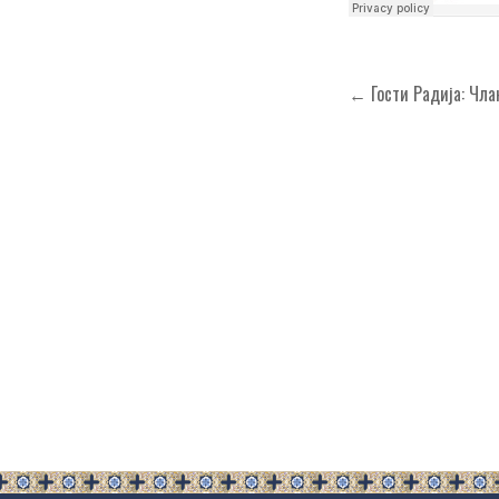
Кретање
← Гости Радија: Чла
чланка