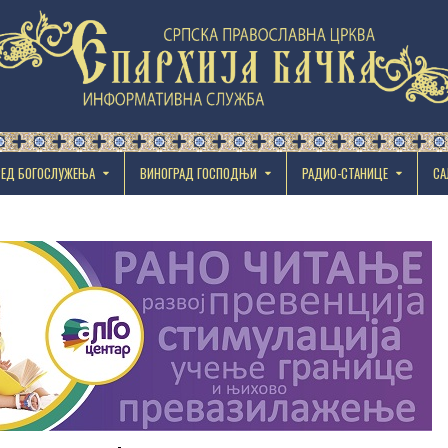
РЕД БОГОСЛУЖЕЊА
ВИНОГРАД ГОСПОДЊИ
РАДИО-СТАНИЦЕ
СА