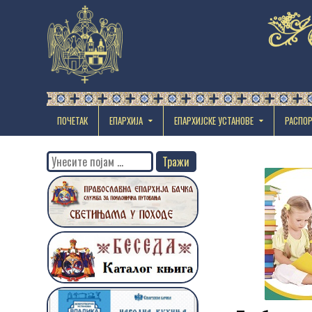
ПОЧЕТАК
ЕПАРХИЈА
EПАРХИЈСКЕ УСТАНОВЕ
РАСПО
Search
for: