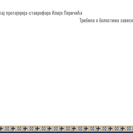
ај протојереја-ставрофора Илије Перичића
Трибина о болестима завис