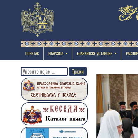
ПОЧЕТАК
ЕПАРХИЈА
EПАРХИЈСКЕ УСТАНОВЕ
РАСПО
Search
for: