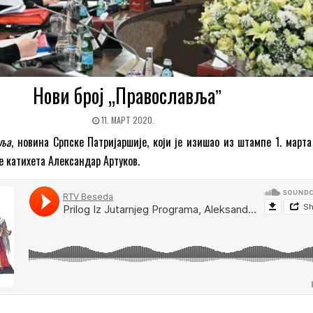
Нови број „Православљаˮ
11. МАРТ 2020.
вља
, новина Српске Патријаршије, који је изишао из штампе 1. марта
е катихета Александар Артуков.