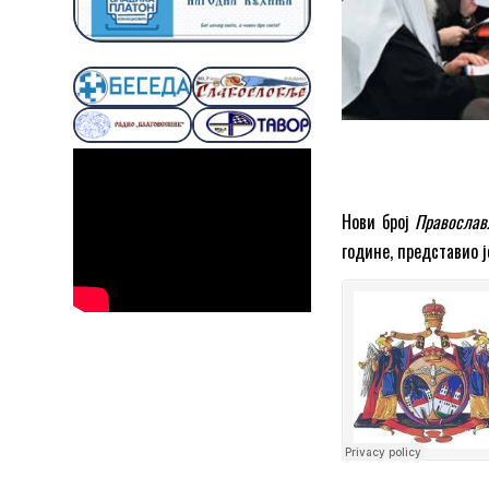
Нови број
Правосла
године, представио ј