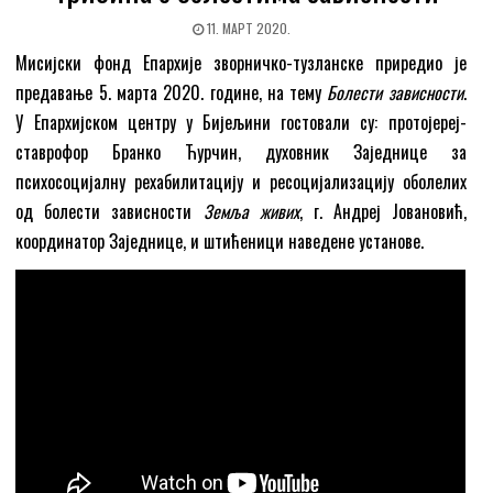
11. МАРТ 2020.
Мисијски фонд Епархије зворничко-тузланске приредио је
предавање 5. марта 2020. године, на тему
Болести зависности
.
У Епархијском центру у Бијељини гостовали су: протојереј-
ставрофор Бранко Ћурчин, духовник Заједнице за
психосоцијалну рехабилитацију и ресоцијализацију оболелих
од болести зависности
Земља живих
, г. Андреј Јовановић,
координатор Заједнице, и штићеници наведене установе.