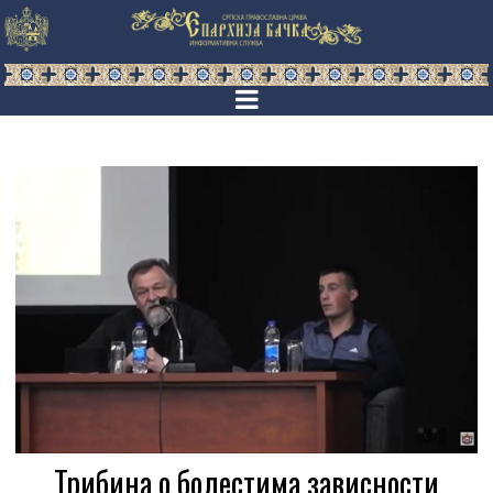
Трибина о болестима зависности