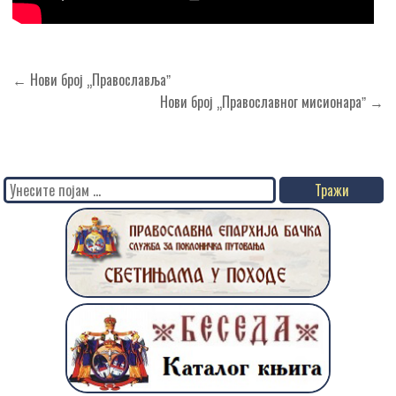
Кретање
← Нови број „Православљаˮ
чланка
Нови број „Православног мисионараˮ →
Search
for: