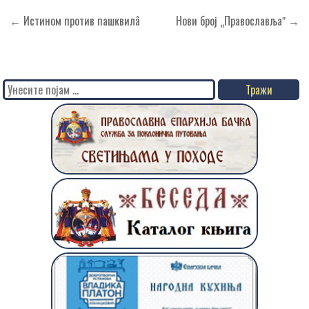
Кретање
← Истином против пашквилâ
Нови број „Православљаˮ →
чланка
Search
for: