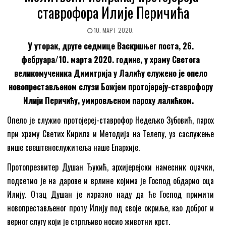
ставрофора Илије Перичића
10. МАРТ 2020.
У уторак, друге седмице Васкршњег поста, 26.
фебруара/10. марта 2020. године, у храму Светога
великомученика Димитрија у Лалићу служено је опело
новопрестављеном слузи Божјем протојереју-ставрофору
Илији Перичићу, умировљеном пароху лалићком.
Опело је служио протојереј-ставрофор Недељко Зубовић, парох
при храму Светих Кирила и Методија на Телепу, уз саслужење
више свештенослужитеља наше Епархије.
Протопрезвитер Душан Ђукић, архијерејски намесник оџачки,
подсетио је на дарове и врлине којима је Господ обдарио оца
Илију. Отац Душан је изразио наду да ће Господ примити
новопрестављеног проту Илију под своје окриље, као доброг и
верног слугу који је стрпљиво носио животни крст.