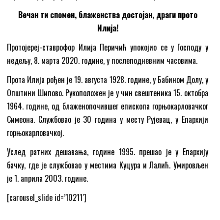
Вечан ти спомен, блаженства достојан, драги прото
Илија!
Протојереј-ставрофор Илија Перичић упокојио се у Господу у
недељу, 8. марта 2020. године, у послеподневним часовима.
Прота Илија рођен је 19. августа 1928. године, у Бабином Долу, у
Општини Шипово. Рукоположен је у чин свештеника 15. октобра
1964. године, од блаженопочившег епископа горњокарловачког
Симеона. Службовао је 30 година у месту Рујевац, у Епархији
горњокарловачкој.
Услед ратних дешавања, године 1995. прешао је у Епархију
бачку, где је службовао у местима Куцура и Лалић. Умировљен
је 1. априла 2003. године.
[carousel_slide id=’10211′]