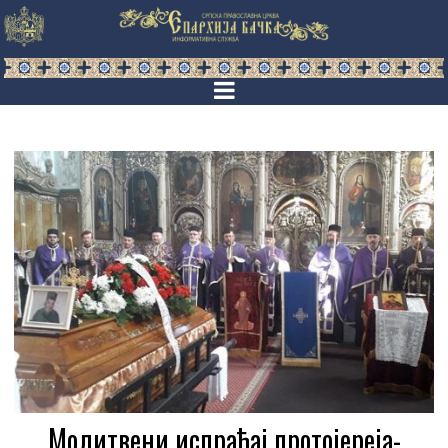
Молитвени испраћај протојереја-