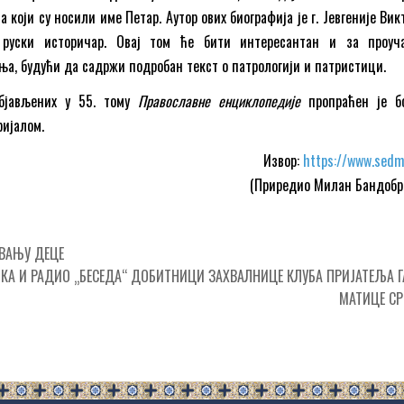
а који су носили име Петар. Аутор ових биографија је г. Јевгеније Ви
 руски историчар. Овај том ће бити интересантан и за проуч
ња, будући да садржи подробан текст о патрологији и патристици.
објављених у 55. тому
Православне енциклопедије
пропраћен је б
ијалом.
Извор:
https://www.sedm
(Приредио Милан Бандобр
ВАЊУ ДЕЦЕ
ЧКА И РАДИО „БЕСЕДА“ ДОБИТНИЦИ ЗАХВАЛНИЦЕ КЛУБА ПРИЈАТЕЉА Г
МАТИЦЕ С