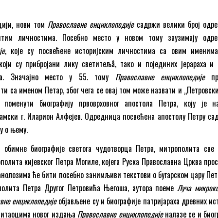
цији, нови том
Православне енциклопедије
садржи велики број одр
итим личностима. Посебно место у новом тому заузимају одр
је
, које су посвећене историјским личностима са овим именима
оји су прибројани лику светитељâ, тако и појединих јерараха и 
ка. Значајно место у 55. тому
Православне енциклопедије
пр
ти са именом Петар, због чега се овај том може назвати и „Петровски
 поменути биографију првоврховног апостола Петра, коју је н
амски г. Иларион Алфејев. Одредница посвећена апостолу Петру са
у о њему.
обимне биографије светога чудотворца Петра, митрополита све 
полита кијевског Петра Могиле, којега Руска Православна Црква про
анолозима ће бити посебно занимљиви текстови о бугарском цару Петр
полита Петра Другог Петровића Његоша, аутора поеме
Луча микрок
вне енциклопедије
објављене су и биографије патријараха древних ис
 читаоцима новог издања
Православне енциклопедије
налазе се и биог