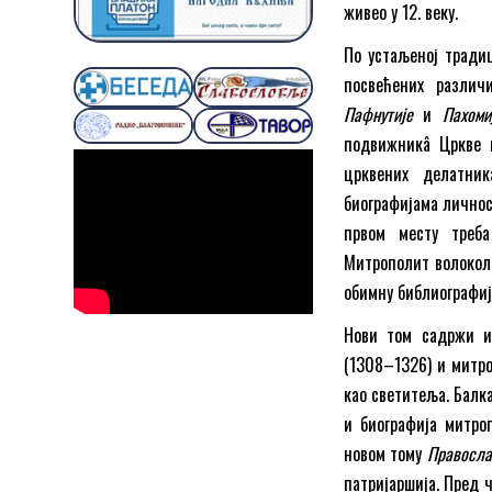
живео у 12. веку.
По устаљеној тради
посвећених различ
Пафнутије
и
Пахоми
подвижникâ Цркве к
црквених делатни
биографијама личнос
првом месту треба
Митрополит волокол
обимну библиографиј
Нови том садржи и 
(1308–1326) и митро
као светитеља. Балк
и биографија митро
новом тому
Правосла
патријаршија. Пред