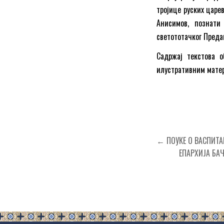
тројице руских царев
Анисимов, познати
светототачког Преда
Садржај текстова 
илустративним матер
Кретање
← ПОУКЕ О ВАСПИТА
чланка
ЕПАРХИЈА БА