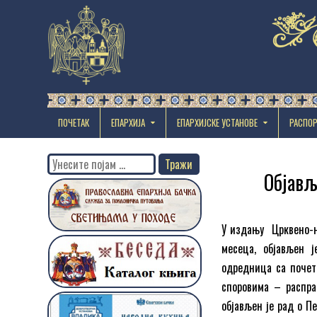
ПОЧЕТАК
ЕПАРХИЈА
EПАРХИЈСКЕ УСТАНОВЕ
РАСПО
Search
Објављ
for:
У издању Црквено-н
месеца, објављен 
одредница са почет
споровима – распра
објављен је рад о П