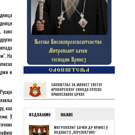
едница
еднице
, како
других
ипада
м“. На
аписао
држи и
САОПШТЕЊЕ ЗА ЈАВНОСТ СВЕТОГ
АРХИЈЕРЕЈСКОГ СИНОДА СРПСКЕ
Русије
ПРАВОСЛАВНЕ ЦРКВЕ
славља
у, као
ИЗДВАЈАМО
НАЈАВЕ
озма
. У
точних
МИТРОПОЛИТ БАЧКИ ДР ИРИНЕЈ У
рафије
ПОДКАСТУ „ПЕРСПЕКТИВЕˮ