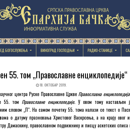
РЕД БОГОСЛУЖЕЊА
ВИНОГРАД ГОСПОДЊИ
РАДИО-СТАНИЦЕ
СА
ен 55. том „Православне енциклопедије“
18. ОКТОБАР 2019.
аучног центра Руске Православне Цркве
Православна енциклопедија
је 55. том
Православне енциклопедије
. У овом тому настављен 
ним словом „П“. На самом почетку 55. тома налази се текст о Пас
вама о датуму празновања Христовог Васкрсења, а на крају овог 
етру Дамаскину, православном подвижнику и писцу аскетских списа к