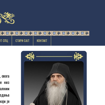
ЈТ СПЦ
СТАРИ САЈТ
КОНТАКТ
, овога
је низ
халним
издања
оји је