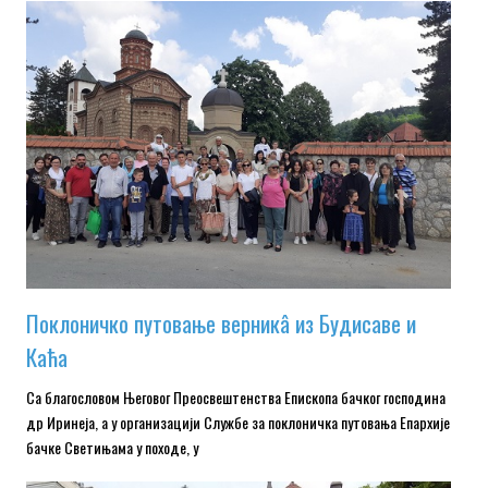
Поклоничко путовање верникâ из Будисаве и
Каћа
Са благословом Његовог Преосвештенства Епископа бачког господина
др Иринеја, а у организацији Службе за поклоничка путовања Епархије
бачке Светињама у походе, у