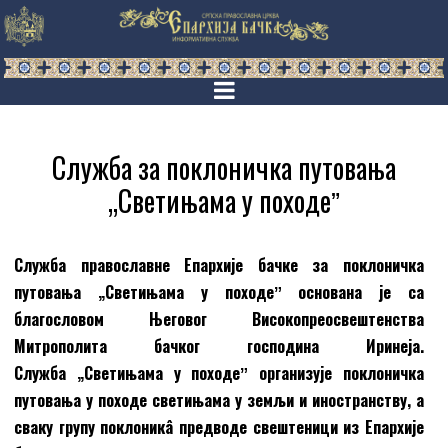
Служба за поклоничка путовања
„Светињама у походеˮ
Служба православне Епархије бачке за поклоничка
путовања „Светињама у походеˮ основана је са
благословом Његовог Високопреосвештенства
Митрополита бачког господина Иринеја.
Служба „Светињама у походеˮ организује поклоничка
путовања у походе светињама у земљи и иностранству, а
сваку групу поклоникâ предводе свештеници из Епархије