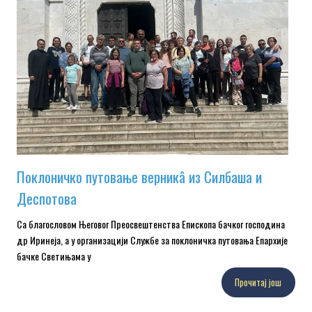
Поклоничко путовање верникâ из Силбаша и
Деспотова
Са благословом Његовог Преосвештенства Епископа бачког господина
др Иринеја, а у организацији Службе за поклоничка путовања Епархије
бачке Светињама у
Прочитај још