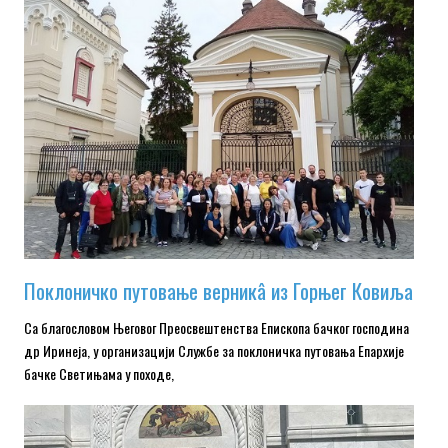
Поклоничко путовање верникâ из Горњег Ковиља
Са благословом Његовог Преосвештенства Епископа бачког господина
др Иринеја, у организацији Службе за поклоничка путовања Епархије
бачке Светињама у походе,