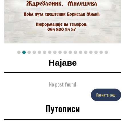
Најаве
No post found
Прочитај још
Путописи