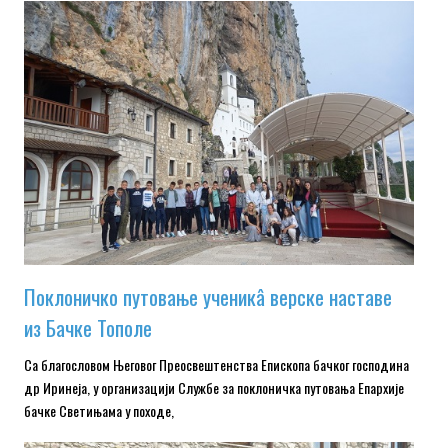
Поклоничко путовање ученикâ верске наставе
из Бачке Тополе
Са благословом Његовог Преосвештенства Епископа бачког господина
др Иринеја, у организацији Службе за поклоничка путовања Епархије
бачке Светињама у походе,