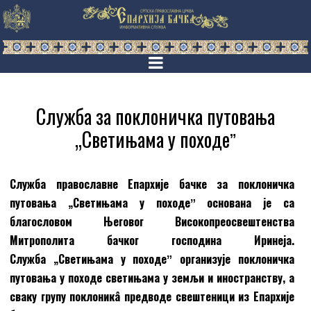
Служба за поклоничка путовања
„Светињама у походеˮ
Служба православне Епархије бачке за поклоничка
путовања „Светињама у походеˮ основана је са
благословом Његовог Високопреосвештенства
Митрополита бачког господина Иринеја.
Служба „Светињама у походеˮ организује поклоничка
путовања у походе светињама у земљи и иностранству, а
сваку групу поклоникâ предводе свештеници из Епархије