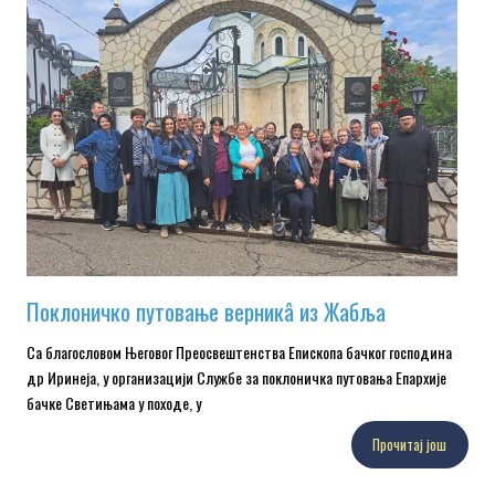
Поклоничко путовање верникâ из Жабља
Са благословом Његовог Преосвештенства Епископа бачког господина
др Иринеја, у организацији Службе за поклоничка путовања Епархије
бачке Светињама у походе, у
Прочитај још