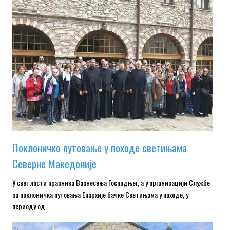
Поклоничко путовање у походе светињама
Северне Македоније
У светлости празника Вазнесења Господњег, а у организацији Службе
за поклоничка путовања Епархије бачке Светињама у походе, у
периоду од