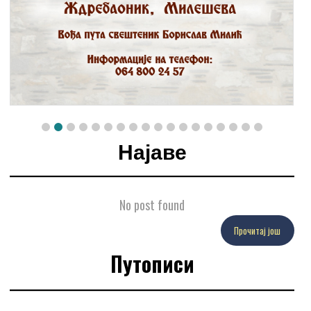
Најаве
No post found
Прочитај још
Путописи