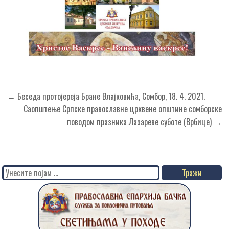
Кретање
← Беседа протојереја Бране Влајковића, Сомбор, 18. 4. 2021.
чланка
Саопштење Српске православне црквене општине сомборске
поводом празника Лазареве суботе (Врбице) →
Search
for: