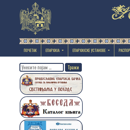
ПОЧЕТАК
ЕПАРХИЈА
EПАРХИЈСКЕ УСТАНОВЕ
РАСПО
Search
for: