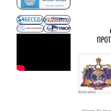
ПРОТ
← Емисија
Дан Госп