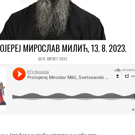
ОЈЕРЕЈ МИРОСЛАВ МИЛИЋ, 13. 8. 2023.
13. АВГУСТ 2023.
одњи
: Jeванђеље о немоћи неверовања и моћи вере