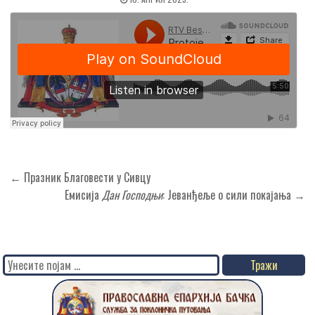
Кретање
← Празник Благовести у Сивцу
чланка
Емисија
Дан Господњи
: Јеванђеље о сили покајања →
Search
for: