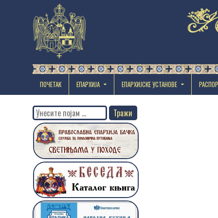
ПОЧЕТАК
ЕПАРХИЈА
EПАРХИЈСКЕ УСТАНОВЕ
РАСПО
Search
for: