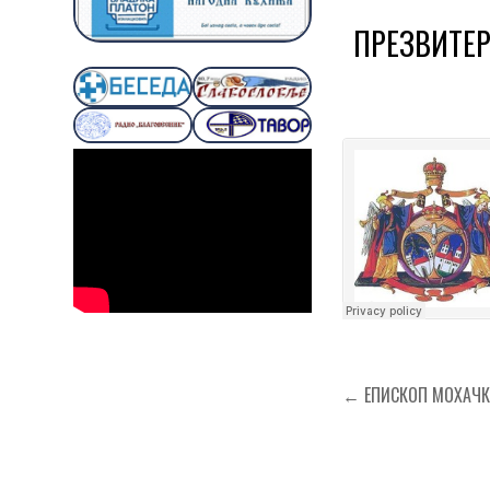
ПРЕЗВИТЕР
Кретање
← ЕПИСКОП МОХАЧКИ 
чланка