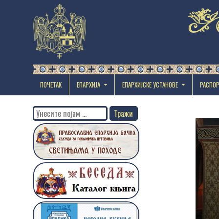
ПОЧЕТАК
ЕПАРХИЈА
EПАРХИЈСКЕ УСТАНОВЕ
РАСПО
Search
for: