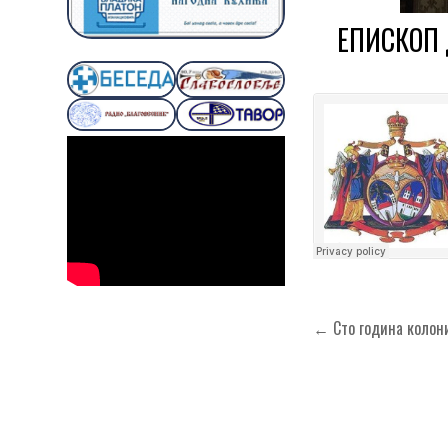
ЕПИСКОП 
Кретање
← Сто година колон
чланка