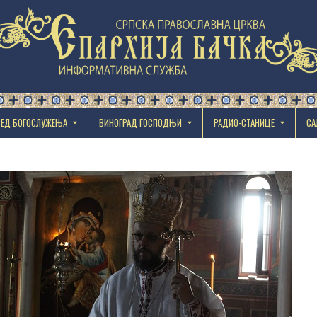
РЕД БОГОСЛУЖЕЊА
ВИНОГРАД ГОСПОДЊИ
РАДИО-СТАНИЦЕ
СА