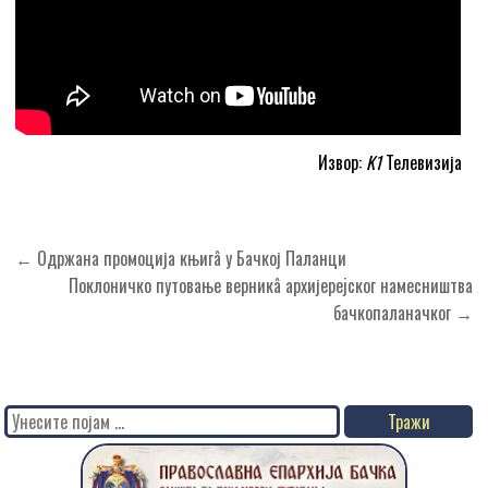
Извор:
K1
Телевизија
Кретање
← Одржанa промоцијa књигâ у Бачкој Паланци
чланка
Поклоничко путовање верникâ архијереjског намесништва
бачкопаланачког →
Search
for: