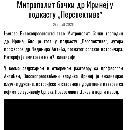
Митрополит бачки др Иринеј у
подкасту „Перспективеˮ
2. ЈУЛ 2026.
Његово Високопреосвештенство Митрополит бачки господин
др Иринеј био је гост у подкасту „Перспективеˮ, аутора
професора др Чедомира Антића, познатог српског историчара.
Интервју је емитован на
K1
Телевизији.
У веома садржајном и отвореном разговору са професором
Антићем, Високопреосвећени владика Иринеј је анализирао
кључне духовне, историјске и савремене друштвене изазове са
којима се суочавају Српска Православна Црква и верни народ.