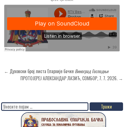
Кретање
← Духовски број листа Епархије бачке
Виноград Господњи
чланка
ПРОТОЈЕРЕЈ АЛЕКСАНДАР ЛАЗИЋ, СОМБОР, 7. 7. 2026. →
Search
for: