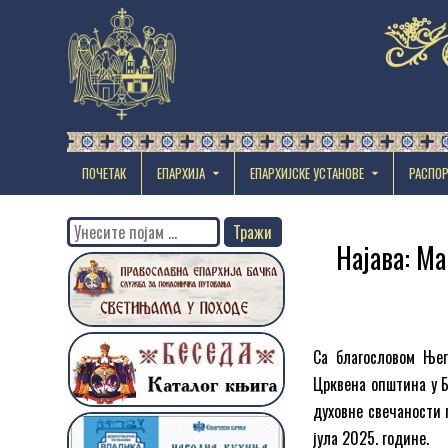
ПОЧЕТАК
ЕПАРХИЈА
EПАРХИЈСКЕ УСТАНОВЕ
РАСПО
Search
Најава: М
for:
Са благословом Њег
Црквена општина у Б
духовне свечаности 
јула 2025. године.