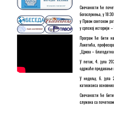
Свечаности ће почет
богослужења, у 18:3
у Првом светском ра
у српској историји
–
Програм ће бити на
Лакетића, професор
„Црква – благодатна
У петак, 4. јула 20
одржаће предавање на
У недељу, 6. јула 
катихизиса основних
Свечаности ће бити
служена са почетком 