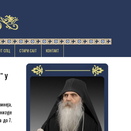
ЈТ СПЦ
СТАРИ САЈТ
КОНТАКТ
ˮ у
инеја,
низује
 до 7.