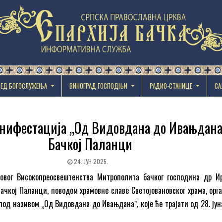
РЕД БОГОСЛУЖЕЊА
ВИНОГРАД ГОСПОДЊИ
РАДИО-СТАНИЦЕ
СА
анифестација „Од Видовдана до Ивањдана
Бачкој Паланци
24. ЈУН 2025.
овог Високопреосвештенства Митрополита бачког господина др Ир
ачкој Паланци, поводом храмовне славе Светојовановског храма, орга
под називом „Од Видовдана до Ивањданаˮ, које ће трајати од 28. јуна