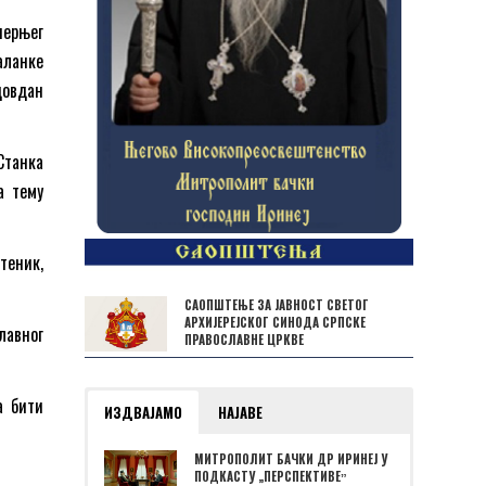
черњег
аланке
довдан
Станка
а тему
теник,
САОПШТЕЊЕ ЗА ЈАВНОСТ СВЕТОГ
АРХИЈЕРЕЈСКОГ СИНОДА СРПСКЕ
лавног
ПРАВОСЛАВНЕ ЦРКВЕ
а бити
ИЗДВАЈАМО
НАЈАВЕ
МИТРОПОЛИТ БАЧКИ ДР ИРИНЕЈ У
ПОДКАСТУ „ПЕРСПЕКТИВЕˮ