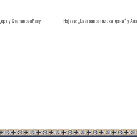
ерт у Степановићеву
Најава: „Светоапостолски дани” у А