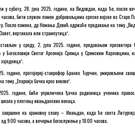
и у суботу, 28. јуна 2025. године, на Видовдан, када ће, после ве
0 часова, бити служен помен добровољцима српске војске из Старе П
ту. После помена, др Немања Девић одржаће предавање на тему „Ви
Завет, вертикала или стрампутицаˮ.
стављен у среду, 2. јула 2025. године, предавањем презвитера 
а у Богословији Светог Арсенија Сремца у Сремским Карловцима, н
 заједницаˮ.
25. године, протојереј-ставрофор Бранко Ћурчин, умировљени свеш
 тему „Епархија бачка кроз вековеˮ.
2025. године, биће уприличена ђачка радионица ученика правос
 школа у плетењу ивањданских венаца.
 завршене на храмовну славу – Ивањдан, када ће света Литургиј
од 9:00 часова, а вечерње богослужење у 18:00 часова.