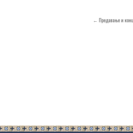
Кретање
← Предавање и конц
чланка