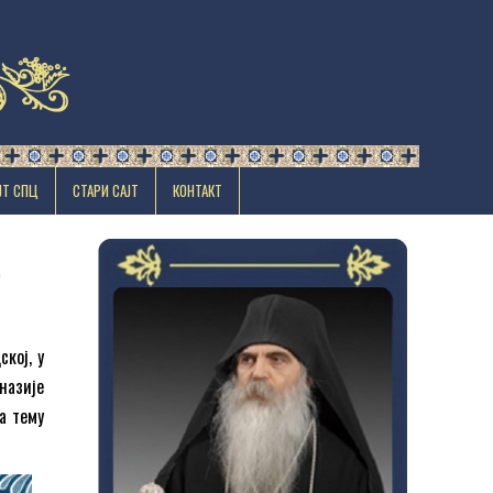
ЈТ СПЦ
СТАРИ САЈТ
КОНТАКТ
ˮ
кој, у
назије
а тему