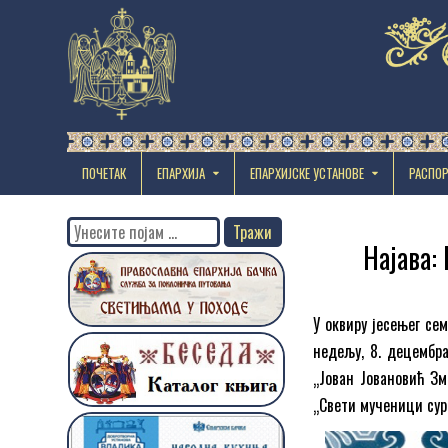
ПОЧЕТАК
ЕПАРХИЈА
EПАРХИЈСКЕ УСТАНОВЕ
РАСПО
Search
Најава:
for:
У оквиру јесењег се
недељу, 8. децембра
„Јован Јовановић Зм
„Свети мученици сур