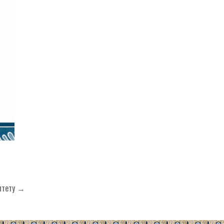
ултету →