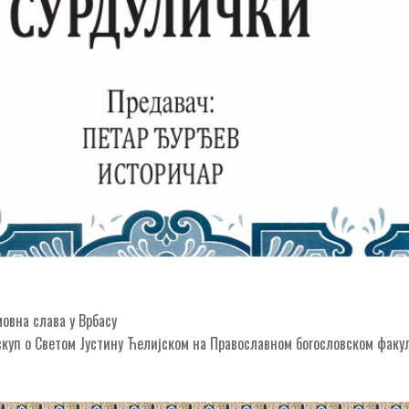
овна слава у Врбасу
скуп о Светом Јустину Ћелијском на Православном богословском фак