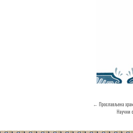
Кретање
← Прослављена храм
чланка
Научни 