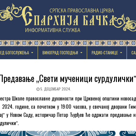
РЕД БОГОСЛУЖЕЊА
ВИНОГРАД ГОСПОДЊИ
РАДИО-СТАНИЦЕ
СА
 Предавање „Свети мученици сурдулички
5. ДЕЦЕМБАР 2024.
местра Школе православне духовности при Црквеној општини новосадс
 2024. године, са почетком у 19:00 часова, у свечаној дворани Гим
ајˮ у Новом Саду, историчар Петар Ђурђев ће одржати предавање н
дуличкиˮ.