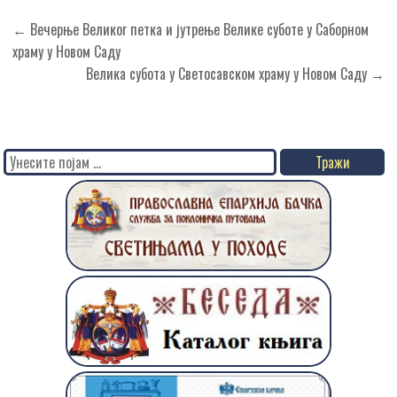
Кретање
← Вечерње Великог петка и јутрење Велике суботе у Саборном
чланка
храму у Новом Саду
Велика субота у Светосавском храму у Новом Саду →
Search
for: