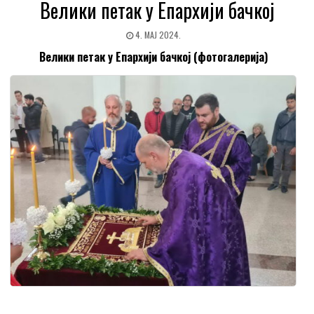
Велики петак у Епархији бачкој
4. МАЈ 2024.
Велики петак у Епархији бачкој (фотогалерија)