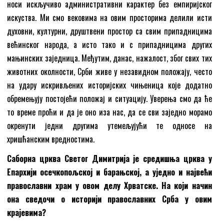
носи искључиво административни карактер без емпиријског
искуства. Ми смо вековима на овим просторима делили исти
духовни, културни, друштвени простор са свим припадницима
већинског народа, а исто тако и с припадницима других
мањинских заједница. Међутим, данас, нажалост, због свих тих
животних околности, Срби живе у незавидном положају, често
на удару искривљених историјских чињеница које додатно
обремењују постојећи положај и ситуацију. Уверења смо да ће
то време проћи и да је оно иза нас, да се сви заједно морамо
окренути једни другима утемељујући те односе на
хришћанским вредностима.
Саборна црква Светог Димитрија је средишња црква у
Епархији осечкопољској и барањској, а уједно и највећи
православни храм у овом делу Хрватске. На који начин
она сведочи о историји православних Срба у овим
крајевима?