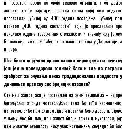
и повратак народа на своја вековна огњишта, а са другог
аспекта то је најстарија српска школа којој смо недавно
прославили јубилеј од 400 година постојања. Јубилеј под
називом „400 година светлости”, који је прослављен пре
неколико година, говори нам о важности и значају коју је ова
Богословија имала у бићу православног народа у Далмацији, а
и шире.
Шта бисте поручили православним верницима на почетку
још једне календарске године? Како и где да потраже
храброст за очување неких традиционалних вредности у
данашњем времену све бројнијих изазова?
Сав наш живот, ако је постављен на овим темељима – најпре
богољубље, а онда човекољубље, тада ће тећи хармонично,
исправно, биће нам благоугодно и постићи ћемо добре плодове
у њему. Ако би, пак, наш живот био и тежак и мукотрпан, јер
нам животне околности нису увек наклоњене, свеједно би био