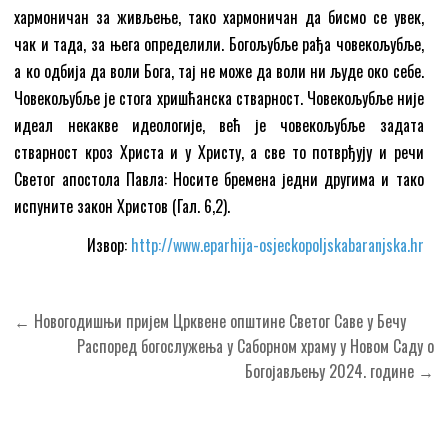
хармоничан за живљење, тако хармоничан да бисмо се увек,
чак и тада, за њега определили. Богољубље рађа човекољубље,
а ко одбија да воли Бога, тај не може да воли ни људе око себе.
Човекољубље је стога хришћанска стварност. Човекољубље није
идеал некакве идеологије, већ је човекољубље задата
стварност кроз Христа и у Христу, а све то потврђују и речи
Светог апостола Павла: Носите бремена једни другима и тако
испуните закон Христов (Гал. 6,2).
Извор:
http://www.eparhija-osjeckopoljskabaranjska.hr
Кретање
← Новогодишњи пријем Црквене општине Светог Саве у Бечу
чланка
Распоред богослужења у Саборном храму у Новом Саду о
Богојављењу 2024. године →