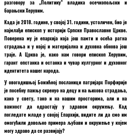
разговору за „Политику” владика осечкопољски и
барањски Херувим.
Када је 2018. године, у својој 31. години, устоличен, био је
најмлађи епископ у историји Српске Православне Цркве.
Поверена му је епархија која још памти и осећа ратна
страдања и у којој и материјална и духовна обнова још
траје. А Црква је, како нам говори епископ Херувим,
гарант опстанка и останка и чувар културног и духовног
идентитета нашег народа.
У овогодишњој Божићној посланици патријарх Порфирије
је посебну пажњу скренуо на децу и на њихова страдања,
како у свету, тако и на нашим просторима, али и на
важност да одрастају у здравом окружењу. Кад
погледате младе у својој Епархији, видите ли да смо им
омогућили довољно примера љубави и окружење у којем
могу здраво да се развијају?