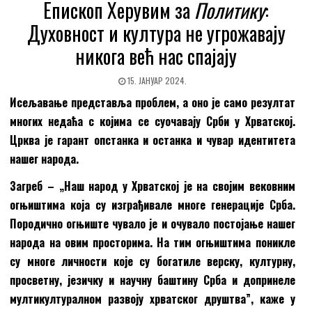
Епископ Херувим за
Политику
:
Духовност и култура не угрожавају
никога већ нас спајају
15. ЈАНУАР 2024.
Исељавање представља проблем, а оно је само резултат
многих недаћа с којима се суочавају Срби у Хрватској.
Црква је гарант опстанка и останка и чувар идентитета
нашег народа.
Загреб – „Наш народ у Хрватској је на својим вековним
огњиштима која су изграђивале многе генерације Срба.
Породично огњиште чувало је и очувало постојање нашег
народа на овим просторима. На тим огњиштима поникле
су многе личности које су богатиле верску, културну,
просветну, језичку и научну баштину Срба и допринеле
мултикултуралном развоју хрватског друштва”, каже у