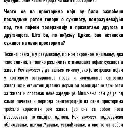
Често се на просторима који су били захваћени
последњим ратом говори о суживоту, подразумевајући
под тим појмом толеранцију и прихватање другога и
другачијега. Шта би, по виђењу Цркве, био истински
суживот на овим просторима?
Тежина свега је у разумевању, по мом скромном мишљењу, два
тако слична, а толико различита етимолошка појма: суживот и
живот. Реч
суживот
у данашњем смислу јако је истрошен појам
у контексту остваривања права и испуњавања основних
животних и егзистенцијалних норми од есенцијалне важности
за живот и опстанак неке заједнице. Мишљења сам да је од
самог почетка и периода реинтеграције на овим просторима
требало користити реч живот, јер она са собом носи
невероватан потенцијал односа. Реч
суживот
подразумева
зближавање, прилагођавање, усклађивање, а све то са собом