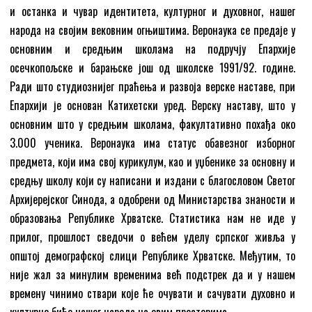
и останка и чувар идентитета, културног и духовног, нашег
народа на својим вековним огњиштима. Веронаука се предаје у
основним и средњим школама на подручју Епархије
осечкопољске и барањске још од школске 1991/92. године.
Ради што студиознијег праћења и развоја верске наставе, при
Епархији је основан Катихетски уред. Верску наставу, што у
основним што у средњим школама, факултативно похађа око
3.000 ученика. Веронаука има статус обавезног изборног
предмета, који има свој курикулум, као и уџбенике за основну и
средњу школу који су написани и издани с благословом Светог
Архијерејског Синода, а одобрени од Министарства знаности и
образовања Републике Хрватске. Статистика нам не иде у
прилог, прошлост сведочи о већем уделу српског живља у
општој демографској слици Републике Хрватске. Међутим, то
није жал за минулим временима већ подстрек да и у нашем
времену чинимо ствари које ће очувати и сачувати духовно и
културно биће нашег народа на овим просторима.