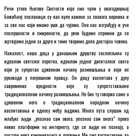
Речи утехе Његове Светости које смо чули у овогодишњој
Божићној посланици су као куле камене за свакога верника и
за све нас који имамо уши да чујемо. Оне нас изграђују и уче
послушности и смирености, да увек будемо спремни да се
жртвујемо једни за друге и тиме творимо дела достојна човека.
Нажалост, наша деца у данашњем друштву заслепљена су
идеалом светског поретка, идеалом једног дигиталног света
који је супротан црквеном начину размишљања и који их
руководи у погрешном правцу. Он децу васпитава у духу
савремених вредности које су супротстављене
традиционалном начину размишљања. Не бих ту говорио само о
црквеном него о традиционалном народном начину
васпитавања и односу међу људима. Много пута слушам од
млађих људи „упознао сам овога, упознао сам онога” преко
неких платформи на интернету, где се људи не познају, а
постоји нека комуникација и дружење. Ми смо васпитавани да