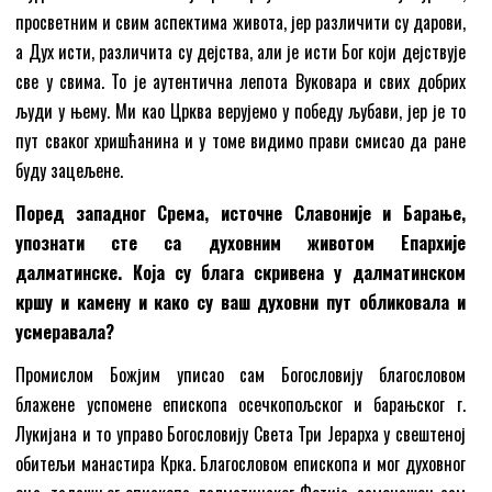
просветним и свим аспектима живота, јер различити су дарови,
а Дух исти, различита су дејства, али је исти Бог који дејствује
све у свима. То је аутентична лепота Вуковара и свих добрих
људи у њему. Ми као Црква верујемо у победу љубави, јер је то
пут сваког хришћанина и у томе видимо прави смисао да ране
буду зацељене.
Поред западног Срема, источне Славоније и Барање,
упознати сте са духовним животом Епархије
далматинске. Која су блага скривена у далматинском
кршу и камену и како су ваш духовни пут обликовала и
усмеравала?
Промислом Божјим уписао сам Богословију благословом
блажене успомене епископа осечкопољског и барањског г.
Лукијана и то управо Богословију Света Три Јерарха у свештеној
обитељи манастира Крка. Благословом епископа и мог духовног