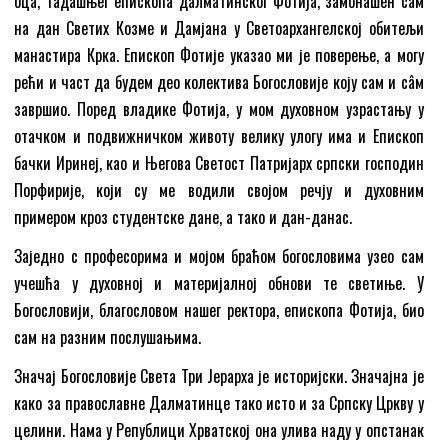
оца, тадашњег епископа далматинског Фотија, замонашен сам
на дан Светих Козме и Дамјана у Светоархангелској обитељи
манастира Крка. Епископ Фотије указао ми је поверење, а могу
рећи и част да будем део колектива Богословије коју сам и сâм
завршио. Поред владике Фотија, у мом духовном узрастању у
отачком и подвижничком животу велику улогу има и Епископ
бачки Иринеј, као и Његова Светост Патријарх српски господин
Порфирије, који су ме водили својом речју и духовним
примером кроз студентске дане, а тако и дан-данас.
Заједно с професорима и мојом браћом богословима узео сам
учешћа у духовној и материјалној обнови те светиње. У
Богословији, благословом нашег ректора, епископа Фотија, био
сам на разним послушањима.
Значај Богословије Света Три Јерарха је историјски. Значајна је
како за православне Далматинце тако исто и за Српску Цркву у
целини. Нама у Републици Хрватској она улива наду у опстанак