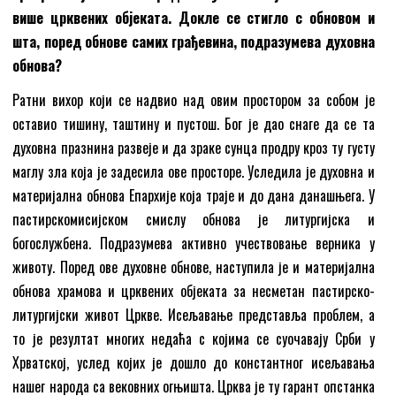
више црквених објеката. Докле се стигло с обновом и
шта, поред обнове самих грађевина, подразумева духовна
обнова?
Ратни вихор који се надвио над овим простором за собом је
оставио тишину, таштину и пустош. Бог је дао снаге да се та
духовна празнина развеје и да зраке сунца продру кроз ту густу
маглу зла која је задесила ове просторе. Уследила је духовна и
материјална обнова Епархије која траје и до дана данашњега. У
пастирскомисијском смислу обнова је литургијска и
богослужбена. Подразумева активно учествовање верника у
животу. Поред ове духовне обнове, наступила је и материјална
обнова храмова и црквених објеката за несметан пастирско-
литургијски живот Цркве. Исељавање представља проблем, а
то је резултат многих недаћа с којима се суочавају Срби у
Хрватској, услед којих је дошло до константног исељавања
нашег народа са вековних огњишта. Црква је ту гарант опстанка