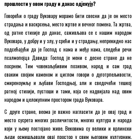
прошлости у овом граду и данас одјекују?
Говорећи о граду Вуковару морамо бити свесни да је он место
страдања и васкрсења, место жртве и вечног помена. Та жртва,
од ратне стихије до данас, саживљава се с нашим народом
Вуковара, у добру и у злу, у срећи и у страдању, непрекидно нас
подсећајући да је Господ с нама и међу нама, следећи речи
псалмопојца Давида: Господ је мени с десне стране да не
посрнем. Тим човекољубивим позивом, народ и сам град
сваким својим каменом и циглом говори о дуготрпељивости,
смиреноумљу и љубави Господњој, али и сведочећи тешкој
ратној стихији, пустоши и тами, која се надвијала над овим
народом и целокупним простором града Вуковара.
С друге стране, веома је важно нагласити да је овај град и
место сусрета многих различитости, многих култура и народа
који у њему постојано живе. Вековима су велики и врлински
људи осмишљавали овај простор у свим његовим културним,