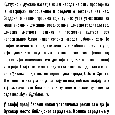
Културно и духовно наслеђе нашег народа на овим просторима
је историјски непроцењиво и сведочи о вековима иза нас.
Сведочи о нашим прецима који су нас увек усмеравали ка
хришћанским и духовним вредностима. Црквено градитељство,
црквена уметност, језичка и просветна култура јесу
непроцењиво благо нашег српског народа. Саборни храм је
својом величином, а надасве лепотом хришћанске архитектуре,
која доминира над овим нашим простором, један од
најважнијих споменика културе који сведочи о нашој славној
историји. Овај храм је мост јединства нашег народа, као и мост
изграђивања пријатељског односа два народа, Срба и Хрвата.
Духовност и култура не угрожавају никога, већ нас спајају, и у
тој различитости богате нас искуством и новим суретом са
садашњошћу и будућношћу.
У својој првој беседи након устоличења рекли сте да је
Вуковар место библијског страдања. Колико страдања у