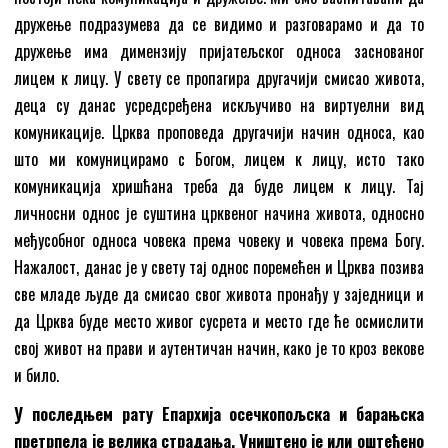
дружење подразумева да се видимо и разговарамо и да то
дружење има димензију пријатељског односа заснованог
лицем к лицу. У свету се пропагира другачији смисао живота,
деца су данас усредсређена искључиво на виртуелни вид
комуникације. Црква проповеда другачији начин односа, као
што ми комуницирамо с Богом, лицем к лицу, исто тако
комуникација хришћана треба да буде лицем к лицу. Тај
личносни однос је суштина црквеног начина живота, односно
међусобног односа човека према човеку и човека према Богу.
Нажалост, данас је у свету тај однос поремећен и Црква позива
све младе људе да смисао свог живота пронађу у заједници и
да Црква буде место живог сусрета и место где ће осмислити
свој живот на прави и аутентичан начин, како је то кроз векове
и било.
У последњем рату Епархија осечкопољска и барањска
претрпела је велика страдања. Уништено је или оштећено