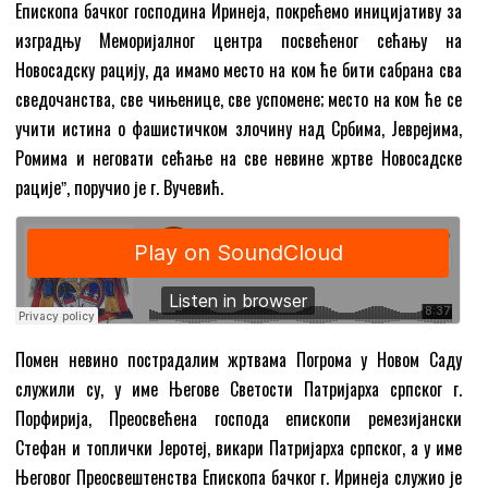
Епископа бачког господина Иринеја, покрећемо иницијативу за
изградњу Меморијалног центра посвећеног сећању на
Новосадску рацију, да имамо место на ком ће бити сабрана сва
сведочанства, све чињенице, све успомене; место на ком ће се
учити истина о фашистичком злочину над Србима, Јеврејима,
Ромима и неговати сећање на све невине жртве Новосадске
рацијеˮ, поручио је г. Вучевић.
Помен невино пострадалим жртвама Погрома у Новом Саду
служили су, у име Његове Светости Патријарха српског г.
Порфирија, Преосвећена господа епископи ремезијански
Стефан и топлички Јеротеј, викари Патријарха српског, а у име
Његовог Преосвештенства Епископа бачког г. Иринеја служио је