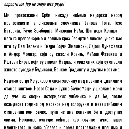
опрости им, јер не знају шта раде!
Ми, православни Срби, никада нећемо мађарски народ
препознавати у ликовима злочинаца Јаноша Тота, Гезе
Баторија, Ђуле Зомборија, Миклоша Нађа, Шандора Кепира –
него га препознајемо и волимо кроз бесмртне ликове јунака као
што су Пал Телеки и Ендре Бајчи Жилински, Лајош Дунафалви
и Андор Молнар, који су спасли Ковиљ, Маћаш Фазекаш и
Иштван Вираг, који су спасли Надаљ, и свих оних који су спасли
животе суседа у Будисави, Бачком Градишту и другим местима.
Надамо се да ће ускоро о овом злочину над невиним цивилним
становништвом Новог Сада и Јужне Бачке ђаци у школама моћи
да уче из својих историјских уџбеника и да ће, после
осамдесет година од масакра над голоруким и незаштићеним
становништвом Бачке, пуна истина коначно бити доступна
свима. Неговање културе сећања као кључне тачке нашег
идентитета је наша обавеза и према пострадалим прецима и