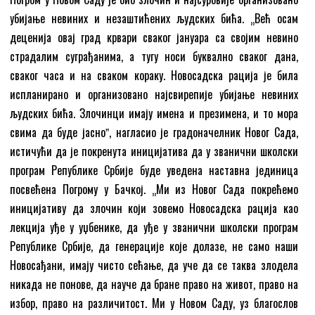
убијање невиних и незаштићених људских бића. „Већ осам
деценија овај град крвари сваког јануара са својим невино
страдалим суграђанима, а тугу носи буквално сваког дана,
сваког часа и на сваком кораку. Новосадска рација је била
испланирано и организовано најсвирепије убијање невиних
људских бића. Злочинци имају имена и презимена, и то мора
свима да буде јасноˮ, нагласио је градоначелник Новог Сада,
истичући да је покренута иницијатива да у званични школски
програм Републике Србије буде уведена наставна јединица
посвећена Погрому у Бачкој. „Ми из Новог Сада покрећемо
иницијативу да злочин који зовемо Новосадска рација као
лекција уђе у уџбенике, да уђе у званични школски програм
Републике Србије, да генерације које долазе, не само наши
Новосађани, имају чисто сећање, да уче да се таква злодела
никада не понове, да науче да бране право на живот, право на
избор, право на различитост. Ми у Новом Саду, уз благослов