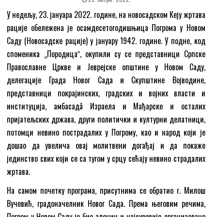
У недељу, 23. јануара 2022. године, на новосадском Кеју жртава
рације обележена је осамдесетогодишњица Погрома у Новом
Саду (Новосадске рације) у јануару 1942. године. У подне, код
споменика „Породицаˮ, окупили су се представници Српске
Православне Цркве и Јеврејске општине у Новом Саду,
делегације Града Новог Сада и Скупштине Војводине,
представници покрајинских, градских и војних власти и
институција, амбасадâ Израела и Мађарске и осталих
пријатељских држава, други политички и културни делатници,
потомци невино пострадалих у Погрому, као и народ који је
дошао да увелича овај молитвени догађај и да покаже
јединство свих који се са тугом у срцу сећају невино страдалих
жртава.
На самом почетку програма, присутнима се обратио г. Милош
Вучевић, градоначелник Новог Сада. Према његовим речима,
Погром у Новом Саду је био злочин и најсуровије организовано