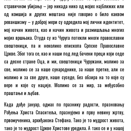
стравичном убијању – јер никада нико од мојих најближих или
од комшија и других мештана није говорио о било каквом
реваншизму – у доброј мери су одредила мој лични идентитет,
мој начин живота, као и начин живота и размишљања многих
мојих вршњака. Отуда су из Чуруга потекли многи православни
свештеници, па и неколико епископа Српске Православне
Цркве. Због тога се, као и наши под лед бачени преци који седе
са десне стране Оца, и ми, свештеници Чуружани, молимо за
све, молимо се за наше сународнике, за наше претке, али се
молимо и за све друге, наше суседе, без обзира на то које су
вере и које су нације. Молимо се за мир, за међусобно
праштање и љубав.
Када дође јануар, одмах по празнику радости, празновању
Рођења Христа Спаситеља, празнујемо и прву невину жртву,
првомученика, архиђакона Стефана. Тако је то мудрост живота,
тако је то мудрост Цркве Христове уредила. А тако се и у нашој