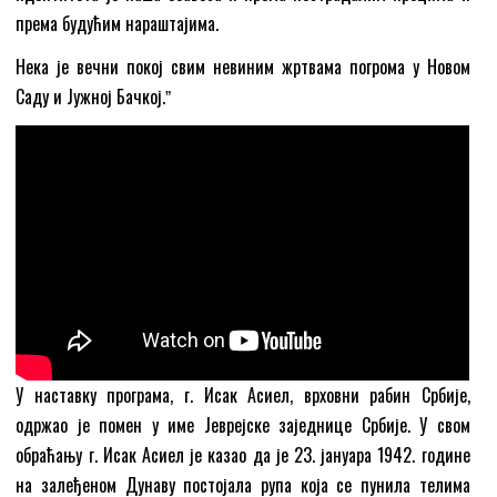
према будућим нараштајима.
Нека је вечни покој свим невиним жртвама погрома у Новом
Саду и Јужној Бачкој.ˮ
У наставку програма, г. Исак Асиел, врховни рабин Србије,
одржао је помен у име Јеврејске заједнице Србије. У свом
обраћању г. Исак Асиел је казао да је 23. јануара 1942. године
на залеђеном Дунаву постојала рупа која се пунила телима