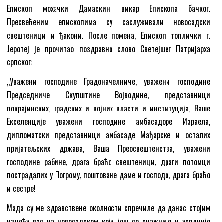
Епископ мохачки Дамаскин, викар Епископа бачког.
Пресвећеним епископима су саслуживали новосадски
свештеници и ђакони. После помена, Епископ топлички г.
Јеротеј је прочитао поздравно слово Светејшег Патријарха
српског:
„Уважени господине Градоначелниче, уважени господине
Председниче Скупштине Војводине, представници
покрајинских, градских и војних власти и институција, Ваше
Екселенције уважени господине амбасадоре Израела,
дипломатски представници амбасаде Мађарске и осталих
пријатељских држава, Ваша Преосвештенства, уважени
господине рабине, драга браћо свештеници, драги потомци
пострадалих у Погрому, поштоване даме и господо, драга браћо
и сестре!
Мада су ме здравствене околности спречиле да данас стојим
између вас на новосадском кеју, још се снажније и усрдније