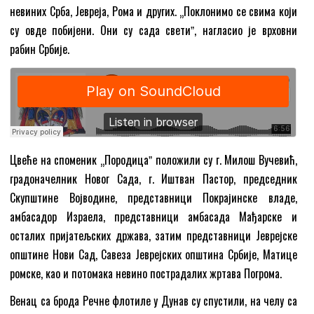
невиних Срба, Јевреја, Рома и других. „Поклонимо се свима који
су овде побијени. Они су сада светиˮ, нагласио је врховни
рабин Србије.
Цвеће на споменик „Породицаˮ положили су г. Милош Вучевић,
градоначелник Новог Сада, г. Иштван Пастор, председник
Скупштине Војводине, представници Покрајинске владе,
амбасадор Израела, представници амбасада Мађарске и
осталих пријатељских држава, затим представници Јеврејске
општине Нови Сад, Савеза Јеврејских општина Србије, Матице
ромске, као и потомака невино пострадалих жртава Погрома.
Венац са брода Речне флотиле у Дунав су спустили, на челу са