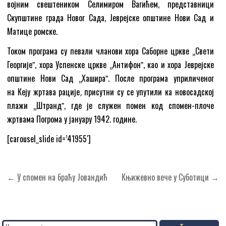
војним свештеником Селимиром Вагићем, представници
Скупштине града Новог Сада, Јеврејске општине Нови Сад и
Матице ромске.
Током програма су певали чланови хора Саборне цркве „Свети
Георгијеˮ, хора Успенске цркве „Антифонˮ, као и хора Јеврејске
општине Нови Сад „Хашираˮ. После програма уприличеног
на Кеју жртава рације
,
присутни су се упутили ка новосадској
плажи „Штрандˮ, где је служен помен код спомен-плоче
жртвама Погрома у јануару 1942. године.
[carousel_slide id=’41955′]
Кретање
← У спомен на браћу Јовандић
Књижевно вече у Суботици →
чланка
Search