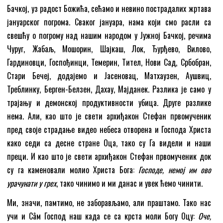
Бачкој, уз радост Божића, сећамо и невино пострадалих жртава
јануарског погрома. Сваког јануара, нама који смо расли са
свешћу о погрому над нашим народом у Јужној Бачкој, речима
Чуруг, Жабаљ, Мошорин, Шајкаш, Лок, Ђурђево, Вилово,
Гардиновци, Госпођинци, Темерин, Тител, Нови Сад, Србобран,
Стари Бечеј, додајемо и Јасеновац, Матхаузен, Аушвиц,
Треблинку, Берген-Белзен, Дахау, Мајданек. Разлика је само у
трајању и демонској продуктивности убица. Друге разлике
нема. Али, као што је свети архиђакон Стефан првомученик
пред своје страдање видео небеса отворена и Господа Христа
како седи са десне стране Оца, тако су Га видели и наши
преци. И као што је свети архиђакон Стефан првомученик док
су га каменовали молио Христа Бога:
Господе, немој им ово
урачунати у грех
, тако чинимо и ми данас и увек ћемо чинити.
Ми, значи, памтимо, не заборављамо, али праштамо. Тако нас
учи и Сâм Господ наш када се са крста моли Богу Оцу:
Оче,