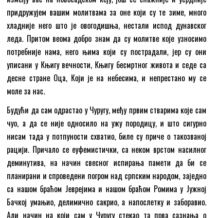
придружујем вашим молитвама за оне који су те зиме, много
хладније него што је овогодишња, нестали испод дунавског
леда. Притом веома добро знам да су молитве које узносимо
потребније нама, него њима који су пострадали, јер су они
уписани у Књигу вечности, Књигу бесмртног живота и седе са
десне стране Оца, Који је на небесима, и непрестано му се
моле за нас.
Будући да сам одрастао у Чуругу, међу првим стварима које сам
чуо, а да се није односило на ужу породицу, и што сигурно
нисам тада у потпуности схватио, биле су приче о такозваној
рацији. Причало се еуфемистички, са неком врстом насилног
деминутива, на начин свесног испирања памети да би се
планирани и спроведени погром над српским народом, заједно
са нашом браћом Јеврејима и нашом браћом Ромима у Јужној
Бачкој умањио, делимично сакрио, а напослетку и заборавио.
Али начин на који сам у Чуругу стекао та прва сазнања о