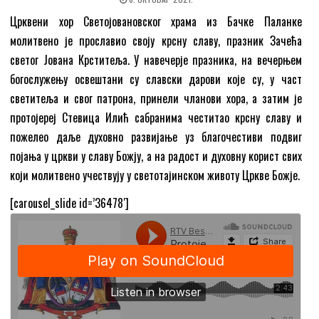
Црквени хор Светојовановског храма из Бачке Паланке
молитвено је прославио своју крсну славу, празник Зачећа
светог Јована Крститеља. У навечерје празника, на вечерњем
богослужењу освештани су славски дарови које су, у част
светитеља и свог патрона, принели чланови хора, а затим је
протојереј Стевица Илић сабранима честитао крсну славу и
пожелео даље духовно развијање уз благочестиви подвиг
појања у цркви у славу Божју, а на радост и духовну корист свих
који молитвено учествују у светотајинском животу Цркве Божје.
[carousel_slide id=’36478′]