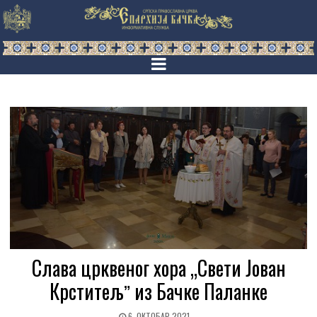
Слава црквеног хора „Свети Јован
Крститељˮ из Бачке Паланке
6. ОКТОБАР 2021.