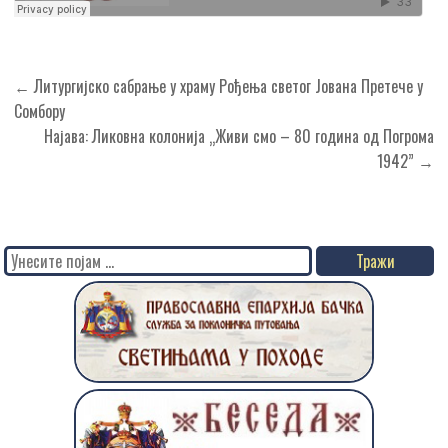
Кретање
← Литургијско сабрање у храму Рођења светог Јована Претече у
чланка
Сомбору
Најава: Ликовна колонија „Живи смо – 80 година од Погрома
1942” →
Search
for: