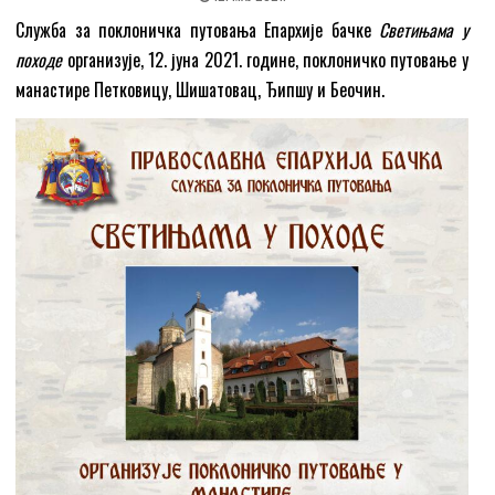
Служба за поклоничка путовања Епархије бачке
Светињама у
походе
организује, 12. јуна 2021. године, поклоничко путовање у
манастире Петковицу, Шишатовац, Ђипшу и Беочин.