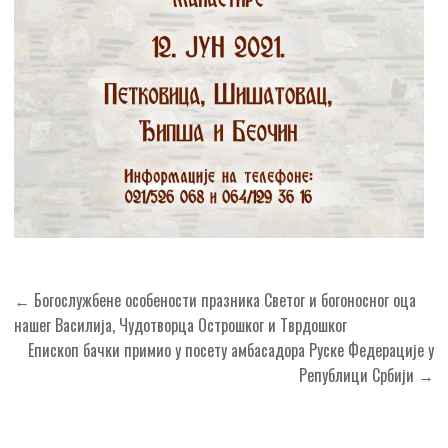
Кретање
← Богослужбене особености празника Светог и богоносног оца
чланка
нашег Василија, Чудотворца Острошког и Тврдошког
Епископ бачки примио у посету амбасадора Руске Федерације у
Републици Србији →