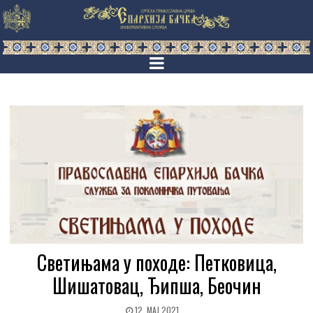
Светињама у походе: Петковица,
Шишатовац, Ђипша, Беочин
12. МАЈ 2021.