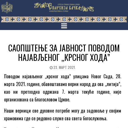
САОПШТЕЊЕ ЗА ЈАВНОСТ ПОВОДОМ
НАЈАВЉЕНОГ ,,КРСНОГ ХОДА”
23. МАРТ 2021.
Поводом најављеног ,,крсног хода” улицама Новог Сада, 28.
марта 2021. године, обавештавамо верни народ да ова ,,литија”,
као ни претходна одржана 7. марта текуће године, није
организована са благословом Цркве.
Наши верници све духовне потребе могу да задовоље у својим
храмовима где се редовно служе сва света богослужења.