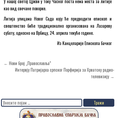
У нашој светој Цркви у току Часног поста нема места за литије
као вид свечане поворке.
Литија улицама Новог Сада коју ће предводити епископ и
свештенство биће традиционално организована на Лазареву
суботу, односно на Врбицу, 24. априла текуће године.
Из Kанцеларије Епископа бачког
Кретање
← Нови број „Православља”
чланка
Интервју Патријарха српског Порфирија за Хрватску радио-
телевизију →
Search
for: