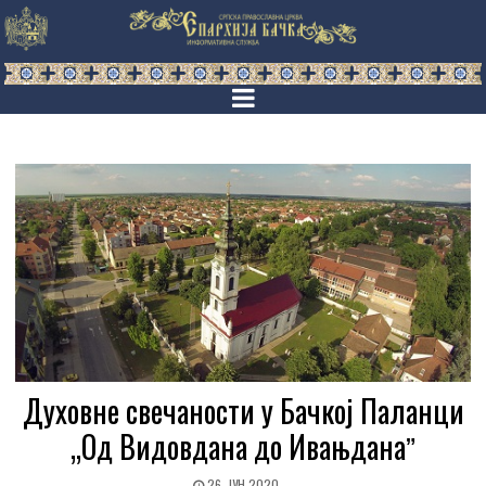
Духовне свечаности у Бачкој Паланци
„Од Видовдана до Ивањданаˮ
26. ЈУН 2020.