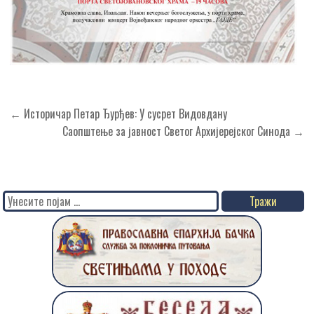
Кретање
← Историчар Петар Ђурђев: У сусрет Видовдану
чланка
Саопштење за јавност Светог Архијерејског Синода →
Search
for: