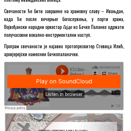
Свечаности ће бити завршене на храмовну славу – Ивањдан,
када ће после вечерњег богослужења, у порти храма,
Војвођански народни оркестар
Гајде
из Бачке Паланке одржати
получасовни вокално-инструментални наступ.
Програм свечаности је најавио протопрезвитер Стевица Илић,
архијерејски намесник бачкопаланачки.