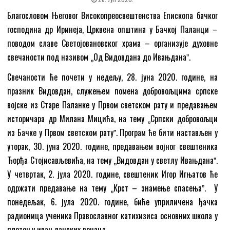
Благословом Његовог Високопреосвештенства Епископа бачког
господина др Иринеја, Црквена општина у Бачкој Паланци –
поводом славе Светојовановског храма – организује духовне
свечаности под називом „Од Видовдана до Ивањданаˮ.
Свечаности ће почети у недељу, 28. јуна 2020. године, на
празник Видовдан, служењем помена добровољцима српске
војске из Старе Паланке у Првом светском рату и предавањем
историчара др Милана Мицића, на тему „Српски добровољци
из Бачке у Првом светском ратуˮ. Програм ће бити настављен у
уторак, 30. јуна 2020. године, предавањем војног свештеника
Ђорђа Стојисављевића, на тему „Видовдан у светлу Ивањданаˮ.
У четвртак, 2. јула 2020. године, свештеник Игор Игњатов ће
одржати предавање на тему „Крст – знамење спасењаˮ.
У
понедељак, 6. јула 2020. године, биће уприличена ђачка
радионица ученика Православног катихизиса основних школа у
плетењу ивањданских венаца.