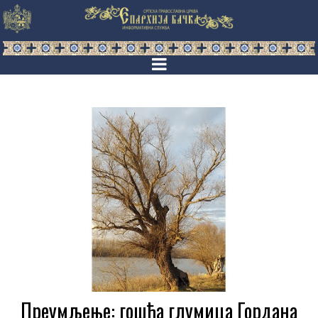
Преумљење: гошћа глумица Гордана