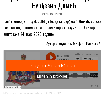
Ђурђевић Димић
24. МАЈ 2020.
Гошћа емисије ПРЕУМЉЕЊЕ је Гордана Ђурђевић Димић, српска
позоришна, филмска и телевизијска глумица. Емисија је
емитована 24. маја 2020. године.
Аутор и водитељ Мирјана Ранковић.
RTV Beseda
·
Metanija, preumljenje (14), 24. 5. 2020.