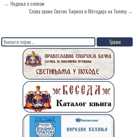
Кретање
← Недеља о слепом
чланка
Слава храма Светих Ћирила и Методија на Телепу →
Search
for: