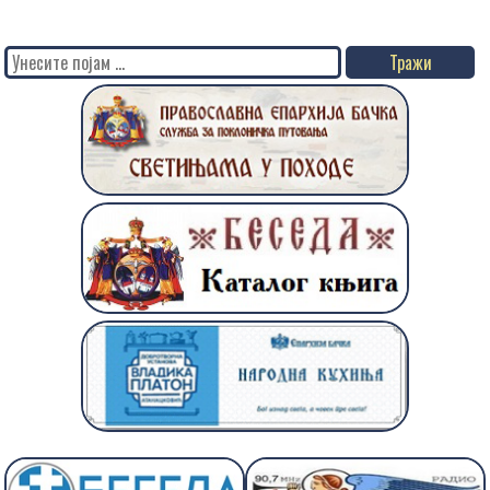
Search
for: