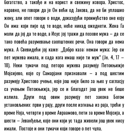
богатство, а такође и на корист и свежину извора. Христос,
наравно, не говори да је Он већи од Јакова, да не би уплашио
жену, али опет говори о води, доказујући преимућство оне коју
Он има: који пије од те воде, неће никад ожеднети. Жена Га
моли да јој да те воде, а Исус јој тражи да позове мужа – да се
тако повећа разумевање саопштених речи. Она говори да нема
мужа. А Свевидећи јој каже: „Добро каза: немам мужа; Јер си
пет мужева имала, и сада кога имаш није ти муж” (Јн. 4, 17 –
18). Неки тумачи под петоро мужева разумеју Петокњижје
Мојсијево, које су Самарјани признавали – а под шестим
разумеју Христово учење, које још није било за њих у сагласју
са учењем Петокњижја, јер се и благодат још увек не беше
излила. Други под овим разумеју пет закона Богом
установљених: први у рају, други после изгнања из раја, трећи у
време Ноја, четврти у време Авраамово, пети за време Мојсија, а
шести – Јеванђеље, које они који ус тада живели још увек нису
имали. Постоје и они тумачи који говоре о пет чула.