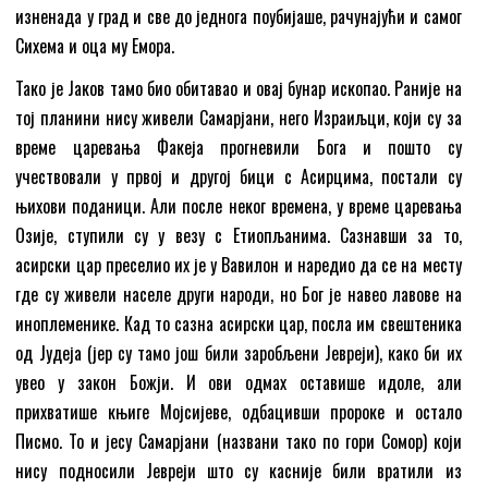
изненада у град и све до једнога поубијаше, рачунајући и самог
Сихема и оца му Емора.
Тако је Јаков тамо био обитавао и овај бунар ископао. Раније на
тој планини нису живели Самарјани, него Израиљци, који су за
време царевања Факеја прогневили Бога и пошто су
учествовали у првој и другој бици с Асирцима, постали су
њихови поданици. Али после неког времена, у време царевања
Озије, ступили су у везу с Етиопљанима. Сазнавши за то,
асирски цар преселио их је у Вавилон и наредио да се на месту
где су живели населе други народи, но Бог је навео лавове на
иноплеменике. Кад то сазна асирски цар, посла им свештеника
од Јудеја (јер су тамо још били заробљени Јевреји), како би их
увео у закон Божји. И ови одмах оставише идоле, али
прихватише књиге Мојсијеве, одбацивши пророке и остало
Писмо. То и јесу Самарјани (названи тако по гори Сомор) који
нису подносили Јевреји што су касније били вратили из