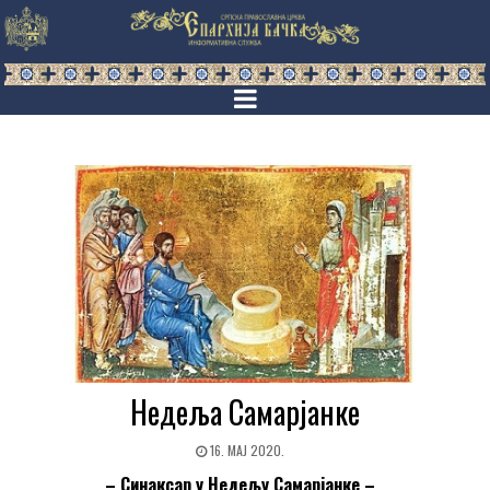
Недеља Самарјанке
16. МАЈ 2020.
– Синаксар у Недељу Самарјанке –