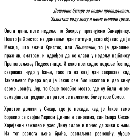
Дошавши бунару за водом пропадљивом,
Захваташ воду живу и њоме омиваш грехе.
Овога дана, пете недеље по Васкрсу, празнујемо Самарјанку.
Пошто је Христос на данашњи дан потпуно јасно објавио да је
Месија, што значи Христос, или
Помазаник
, то је данашњи
празник, сматрам, и одређен да се слави у недељу најближу
Преполовљењу Педесетнице. И како претходне недеље Господ
савршава чудо у бањи, тако га на овај дан савршава код
Јаковљевог бунара који је Јаков сам био ископао и дао сину
своме Јосифу. Јер, то беше посебно место, где су били многи
самарјански градови, а притом се налазило близу горе Сомор.
Христос долази у Сихар, где је некада, кад је Јаков тамо
боравио са својом ћерком Дином и синовима, син Емора Сихем
Хорејанин зажелео и узео Дину силом и почео да живи с њом.
Из тог разлога њена браћа, распаљена ревношћу, уђоше