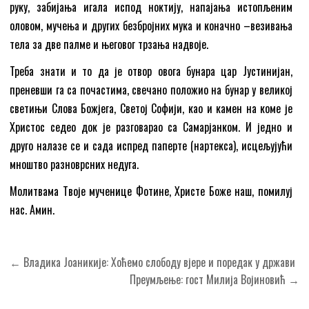
руку, забијања игала испод ноктију, напајања истопљеним
оловом, мучења и других безбројних мука и коначно –везивања
тела за две палме и његовог трзања надвоје.
Треба знати и то да је отвор овога бунара цар Јустинијан,
преневши га са почастима, свечано положио на бунар у великој
светињи Слова Божјега, Светој Софији, као и камен на коме је
Христос седео док је разговарао са Самарјанком. И једно и
друго налазе се и сада испред паперте (нартекса), исцељујући
мноштво разноврсних недуга.
Молитвама Твоје мученице Фотине, Христе Боже наш, помилуј
нас. Амин.
Кретање
← Владика Јоаникије: Хоћемо слободу вјере и поредак у држави
чланка
Преумљење: гост Милија Војиновић →