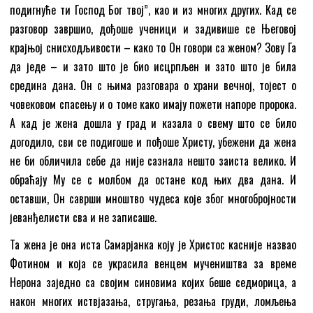
подигнуће ти Господ Бог твој”, као и из многих других. Кад се
разговор завршио, дођоше ученици и задивише се Његовој
крајњој снисходљивости – како то Он говори са женом? Зову Га
да једе – и зато што је био исцрпљен и зато што је била
средина дана. Он с њима разговара о храни вечној, тојест о
човековом спасењу и о томе како имају пожети напоре пророка.
А кад је жена дошла у град и казала о свему што се било
догодило, сви се подигоше и пођоше Христу, убежени да жена
не би обличила себе да није сазнала нешто заиста велико. И
обраћају Му се с молбом да остане код њих два дана. И
оставши, Он саврши мноштво чудеса које због многобројности
јеванђелисти сва и не записаше.
Та жена је она иста Самарјанка коју је Христос касније назвао
Фотином и која се украсила венцем мучеништва за време
Нерона заједно са својим синовима којих беше седморица, а
након многих иствјазања, стругања, резања груди, ломљења