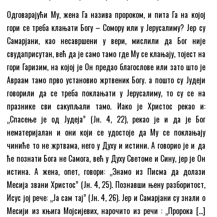
Одговарајући Му, жена Га назива пророком, и пита Га на којој
гори се треба клањати Богу – Сомору или у Јерусалиму? Јер су
Самарјани, као несавршени у вери, мислили да Бог није
свудаприсутан, већ да је само тамо где Му се клањају, тојест на
гори Гаризим, на којој је Он предао благослове или зато што је
Авраам тамо прво установио жртвеник Богу. а пошто су Јудеји
говорили да се треба поклањати у Јерусалиму, то су се на
празнике сви сакупљали тамо. Иако је Христос рекао и:
„Спасење је од Јудеја” (Јн. 4, 22), рекао је и да је Бог
нематеријалан и они који се удостоје да Му се поклањају
чиниће то не жртвама, него у Духу и истини. А говорио је и да
ће познати Бога не Самога, већ у Духу Светоме и Сину, јер је Он
истина. А жена, опет, говори: „Знамо из Писма да долази
Месија звани Христос” (Јн. 4, 25). Познавши њену разборитост,
Исус јој рече: „Ја сам тај” (Јн. 4, 26). Јер и Самарјани су знали о
Месији из књига Мојсијевих, нарочито из речи : „Пророка […]