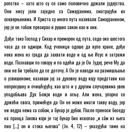
ропства – зато што су се само половично држали јудејства.
Они нису јели заједно са Самарјанима, сматрајући их
оскверњенима. И Христа су много пута називали Самарјанином,
јер је он тобож презирао и рушио закон као и они.
Дође тако Господ у Сихар и преморен од пута, седе око шестога
часа да се одмори. Кад ученици одоше да купе хране, дође
нека жена из града да захвати воде и од ње Исус и затражи
воде. Познавши по говору и по одећи да је Он Јудеј, рече Му да
они не би требало да се доточу. А Он је наводи на размишљање
о узвишеноме, казавши јој за духовну воду коју представи као
непресушну и очишћујућу, као што и у другим случајевима увек
уподобљава Дух Божји води и огњу. Али жена, упорно се
држећи свога, примећује да Он не може имати такву воду, јер
ни ведра нема са собом, а бунар је дубок. После преноси беседу
на праоца Јакова који је тај бунар био ископао „и сâм из њега
пио […] он и стока његова” (Јн. 4, 12) – указујући тиме на