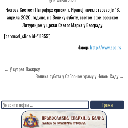
18. АПРИЛ 2020.
Његова Светост Патријарх српски г. Иринеј началствовао је 18.
априла 2020. године, на Велику суботу, светом архијерејском
Литургијом у цркви Светог Марка у Београду.
[carousel_slide id=’11855′]
Извор:
http://www.spc.rs
Кретање
← У сусрет Васкрсу
чланка
Велика субота у Саборном храму у Новом Саду →
Search
for: