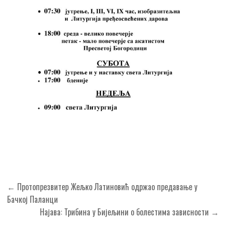
Кретање
← Протопрезвитер Жељко Латиновић одржао предавање у
чланка
Бачкој Паланци
Најава: Трибина у Бијељини о болестима зависности →