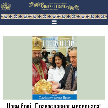
Нови број „Православног мисионараˮ