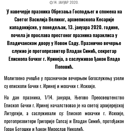
14. ЈАНУАР 2020.
У навечерје празника Обрезања Господњег и спомена на
Светог Василија Великог, архиепископа Кесарије
кападокијске, у понедељак, 13. јануара 2020. године,
почела је прослава престоног празника параклиса у
Владичанском двору у Новом Саду. Празнично вечерње
служио је протопрезвитер Владан Симић, секретар
Епископа бачког г. Иринеја, а саслуживао ђакон Владо
Поповић.
Молитвено учешће у празничном вечерњем богослужењу узели
су епископи бачки г. Иринеј и мохачки г. Исихије.
На дан празника, 1/14. јануара, Његово Преосвештенство
Епископ бачки г. Иринеј началствовао је на светој архијерејској
Литургији, а саслуживали су: Епископ мохачки г. Исихије,
протопрезвитери Григорије Сапсај и Владан Симић, протођакон
Горан Ботошки и ђакон Мирослав Николић.