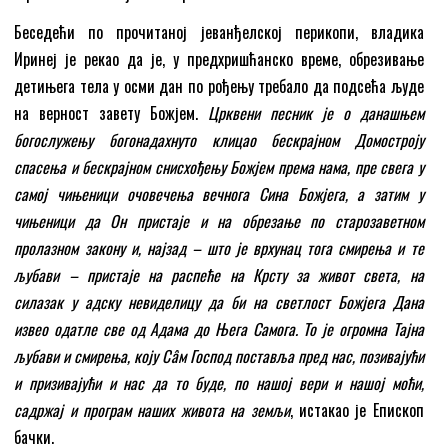
Беседећи по прочитаној јеванђелској перикопи, владика
Иринеј је рекао да је, у предхришћанско време, обрезивање
детињега тела у осми дан по рођењу требало да подсећа људе
на верност завету Божјем.
Црквени песник је о данашњем
богослужењу богонадахнуто клицао бескрајном Домостроју
спасења и бескрајном снисхођењу Божјем према нама, пре свега у
самој чињеници очовечења вечнога Сина Божјега, а затим у
чињеници да Он пристаје и на обрезање по старозаветном
пролазном закону и, најзад – што је врхунац тога смирења и те
љубави – пристаје на распеће на Крсту за живот света, на
силазак у адску невиделицу да би на светлост Божјега Дана
извео одатле све од Адама до Њега Самога. То је огромна Тајна
љубави и смирења, коју С
â
м Господ поставља пред нас, позивајући
и призивајући и нас да то буде, по нашој вери и нашој моћи,
садржај и програм наших живота на земљи
, истакао је Епископ
бачки.