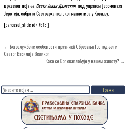
црквеног појања
Свети Јован Дамаскин
, под управом јеромонаха
Јеротеја, сабрата Светоархангелског манастира у Ковиљу.
[carousel_slide id=’7618′]
Кретање
← Богослужбене особености празникâ Обрезања Господњег и
чланка
Светог Василија Великог
Како се Бог оваплоћује у нашем животу? →
Search
for: