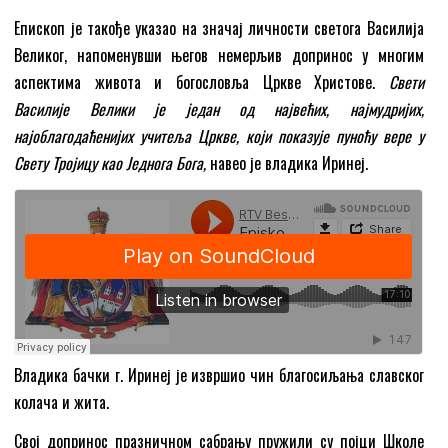
Епископ је такође указао на значај личности светога Василија
Великог, напоменувши његов немерљив допринос у многим
аспектима живота и богословља Цркве Христове.
Свети
Василије Велики је један од највећих, најмудријих,
најоблагодаћенијих учитеља Цркве, који показује пуноћу вере у
Свету Тројицу као Једнога Бога,
навео је владика Иринеј.
Владика бачки г. Иринеј је извршио чин благосиљања славског
колача и жита.
Свој допринос празничном сабрању пружили су појци Школе