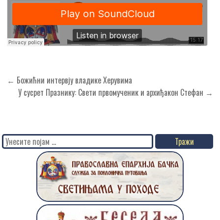
Кретање
← Божићни интервју владике Херувима
чланка
У сусрет Празнику: Свети првомученик и архиђакон Стефан →
Search
for: