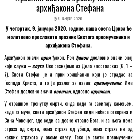
архиђакона Стефана
8. ЈАНУАР 2020.
У четвртак, 9. јануара 2020. године, наша света Црква ће
молитвено прославити празник Светога првомученика и
архиђакона Стефана.
Архиђакон значи
први
ђакон. Реч
ђакон
дословно значи онај
који служи –
слуга
. Ово сазнајемо из Дела апостолских (6, 1 –
7). Свети Стефан је и први хришћанин који је страдао за
Господа Христа, и то је разлог за назив:
првомученик
. Име
Стефан дословно значи
овенчан
, односно
крунисан
.
У страшном тренутку смрти, онда када га засипају камењем,
када га муче, свети архиђакон Стефан види небеса отворена и
Сина Човечјег, где седи са десне стране Бога, и за њега нема
страха од смрти, нема страха од убица, нема страха ни од
каквих страхота у овоме свету. Тако је свети првомученик