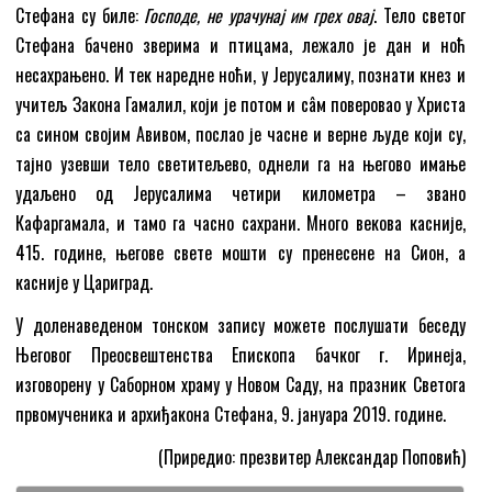
Стефана су биле:
Господе, не урачунај им грех овај
. Тело светог
Стефана бачено зверима и птицама, лежало је дан и ноћ
несахрањено. И тек наредне ноћи, у Јерусалиму, познати кнез и
учитељ Закона Гамалил, који је потом и сâм поверовао у Христа
са сином својим Авивом, послао је часне и верне људе који су,
тајно узевши тело светитељево, однели га на његово имање
удаљено од Јерусалима четири километра – звано
Кафаргамала, и тамо га часно сахрани. Много векова касније,
415. године, његове свете мошти су пренесене на Сион, а
касније у Цариград.
У доленаведеном тонском запису можете послушати беседу
Његовог Преосвештенства Епископа бачког г. Иринеја,
изговорену у Саборном храму у Новом Саду, на празник Светога
првомученика и архиђакона Стефана, 9. јануара 2019. године.
(Приредио: презвитер Александар Поповић)