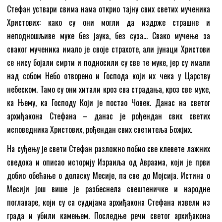
Стефан уствари свима нама открио тајну свих светих мученика
Христових: како су они могли да издрже страшне и
неподношљиве муке без јаука, без суза… Свако мучење за
сваког мученика имало је своје страхоте, али јунаци Христови
се нису бојали смрти и подносили су све те муке, јер су имали
над собом Небо отворено и Господа који их чека у Царству
небеском. Тамо су они хитали кроз сва страдања, кроз све муке,
ка Њему, ка Господу Који је постао Човек. Данас на светог
архиђакона Стефана – данас је рођендан свих светих
исповедника Христових, рођендан свих светитеља Божјих.
На суђењу је свети Стефан разложно побио све клевете лажних
сведока и описао историју Израиља од Авраама, који је први
добио обећање о доласку Месије, па све до Мојсија. Истина о
Месији још више је разбеснела свештеничке и народне
поглаваре, који су са судијама архиђакона Стефана извели из
града и убили камењем. Последње речи светог архиђакона