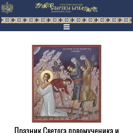
Празник Светога првомученика и