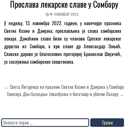
Прослава лекарске славе у Сомбору
14. НОВЕМБАР 2022.
У недељу, 13. новембра 2022. године, у навечерје празника
Светих Козме и Дамјана, прослављена је слава сомборских
лекара. Домаћини славе били су чланови Српског лекарског
друштва из Сомбора, а кум славе др Александар Зоњић.
Славске дарове је благословио протојереј Бранислав Шијачић,
уз саслужење сомборских свештеника.
Кретање
← Света Литургија на празник Светих Козме и Дамјана у Сомбору
чланка
Емисија
Дан Господњи
: Јеванђеље о богаташу и убогом Лазару →
Search