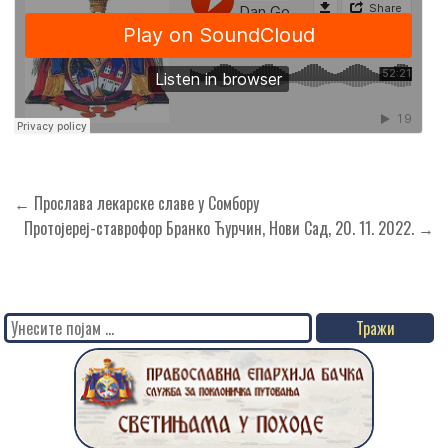
Кретање
← Прослава лекарске славе у Сомбору
чланка
Протојереј-ставрофор Бранко Ћурчин, Нови Сад, 20. 11. 2022. →
Search
for: