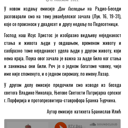
У новом издању емисије
Дан Господњи
на Радио-Беседи
разговарали смо на тему јеванђелског зачала (Лук.
16, 19-31),
које се произноси у двадесет и другу недељу по Педесетници.
Господ наш Исус Христос је изобразио видљиву неједнакост
стања и живота људи у овдашњем, временом животу и
саобразно томе неједнакост удела људи у другом животу, који
нема краја. Поука овог зачала је важна за људе било ког стања
и занимања они били. Реч је о једном богатоме човеку, чије
име није споменуто, и о једном сиромаху, по имену Лазар.
У другом делу емисије предочили смо изводе из беседа
светога Владике Николаја, Његове Светости Патријарха српског
г. Порфирија и протопрезвитера-ставрофора Бранка Ћурчина.
Аутор емисије: катихета Бранислав Илић