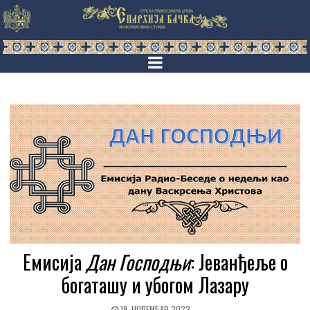
Емисија
Дан Господњи
: Јеванђеље о
богаташу и убогом Лазару
19. НОВЕМБАР 2022.