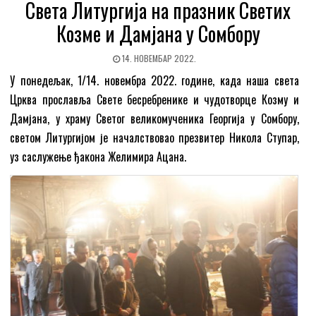
Света Литургија на празник Светих
Козме и Дамјана у Сомбору
14. НОВЕМБАР 2022.
У понедељак, 1/14. новембра 2022. године, када наша света
Црква прославља Свете бесребренике и чудотворце Козму и
Дамјана, у храму Светог великомученика Георгија у Сомбору,
светом Литургијом је началствовао презвитер Никола Ступар,
уз саслужење ђакона Желимира Ацана.