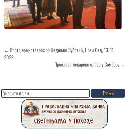
Кретање
← Протојереј-ставрофор Недељко Зубовић, Нови Сад, 13. 11.
чланка
2022.
Прослава лекарске славе у Сомбору →
Search
for: