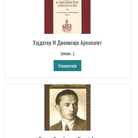
Хајдегер И Дионисије Ареопагит
(више…)
Опширније