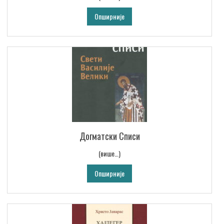
Опширније
Догматски Списи
(више…)
Опширније