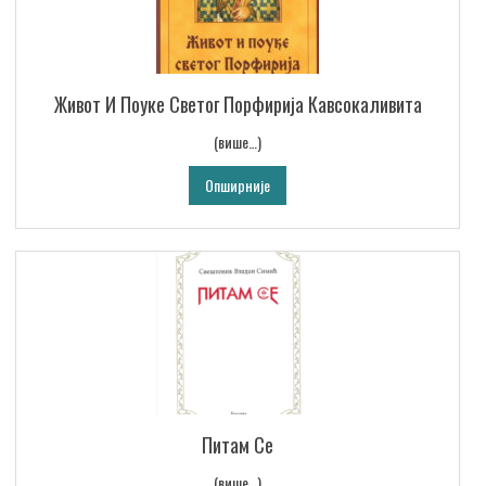
Живот И Поуке Светог Порфирија Кавсокаливита
(више…)
Опширније
Питам Се
(више…)