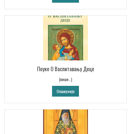
Поуке О Васпитавању Деце
(више…)
Опширније