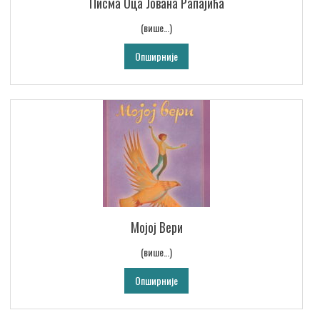
Писма Оца Јована Рапајића
(више…)
Опширније
Мојој Вери
(више…)
Опширније