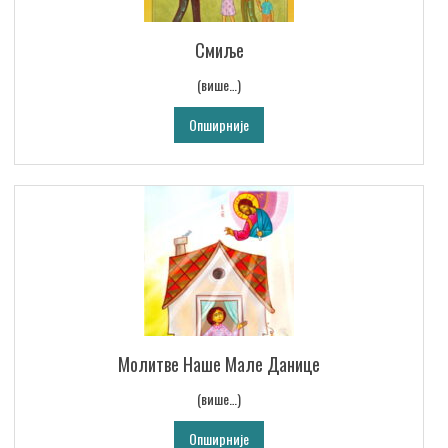
Смиље
(више…)
Опширније
Молитве Наше Мале Данице
(више…)
Опширније