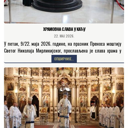
ХРАМОВНА СЛАВА У КАЋУ
22. МАЈ 2026.
У петак, 9/22. маја 2026. године, на празник Преноса моштију
Светог Николаја Мирликијског, прослављена је слава храма у
Каћу. Уочи празника, бденијем је началствовао
ОПШИРНИЈЕ...
протонамесник…