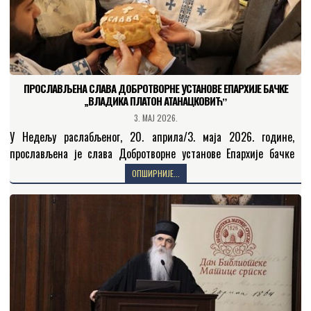
ПРОСЛАВЉЕНА СЛАВА ДОБРОТВОРНЕ УСТАНОВЕ ЕПАРХИЈЕ БАЧКЕ
„ВЛАДИКА ПЛАТОН АТАНАЦКОВИЋˮ
3. МАЈ 2026.
У Недељу раслабљеног, 20. априла/3. маја 2026. године,
прослављена је слава Добротворне установе Епархије бачке
„Владика Платон Атанацковићˮ – празник светог Николаја
ОПШИРНИЈЕ...
Жичког. У Саборном…