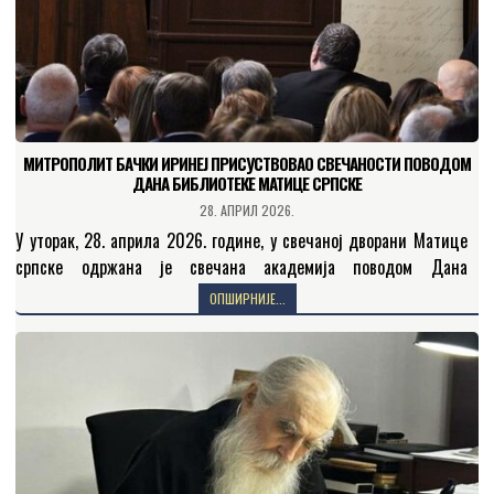
МИТРОПОЛИТ БАЧКИ ИРИНЕЈ ПРИСУСТВОВАО СВЕЧАНОСТИ ПОВОДОМ
ДАНА БИБЛИОТЕКЕ МАТИЦЕ СРПСКЕ
28. АПРИЛ 2026.
У уторак, 28. априла 2026. године, у свечаној дворани Матице
српске одржана је свечана академија поводом Дана
Библиотеке Матице српске. На почетку свечаног програма
ОПШИРНИЈЕ...
приказан…