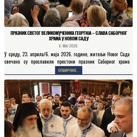
ПРАЗНИК СВЕТОГ ВЕЛИКОМУЧЕНИКА ГЕОРГИЈА – СЛАВА САБОРНОГ
ХРАМА У НОВОМ САДУ
6. МАЈ 2026.
У среду, 23. априла/6. маја 2026. године, житељи Новог Сада
свечано су прославили престони празник Саборног храма
Светог великомученика, победоносца и чудотворца Георгија. На
ОПШИРНИЈЕ...
светој…