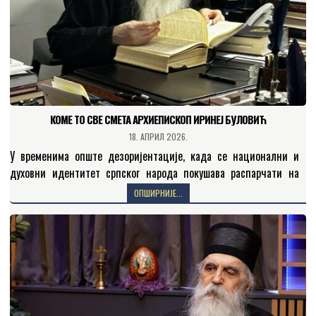
КОМЕ ТО СВЕ СМЕТА AРХИЕПИСКОП ИРИНЕЈ БУЛОВИЋ
18. АПРИЛ 2026.
У временима опште дезоријентације, када се национални и
духовни идентитет српског народа покушава распарчати на
ситне, локалне и међусобно супротстављене провинцијализме,
ОПШИРНИЈЕ...
лик и дело Епископа…