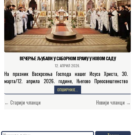
ВЕЧЕРЊЕ ЉУБАВИ У САБОРНОМ ХРАМУ У НОВОМ САДУ
12. АПРИЛ 2026.
На празник Васкрсења Господа нашег Исуса Христа, 30.
марта/12. априла 2026. године, Његово Преосвештенство
Епископ мохачки господин Дамаскин началствовао је на
ОПШИРНИЈЕ...
пасхалном вечерњем богослужењу у…
Кретање
← Старији чланци
Новији чланци →
чланака
Search