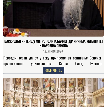
ВАСКРШЊИ ИНТЕРВЈУ МИТРОПОЛИТА БАЧКОГ ДР ИРИНЕЈА: ИДЕНТИТЕТ
И НАРОДНА ОБНОВА
12. АПРИЛ 2026.
Поводом вести да су у току припреме за оснивање Српског
православног универзитета Свети Сава, Његово
Високопреосвештенство Митрополит новосадски и бачки г. др
ОПШИРНИЈЕ...
Иринеј је у…