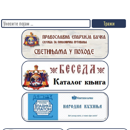
Search
for: