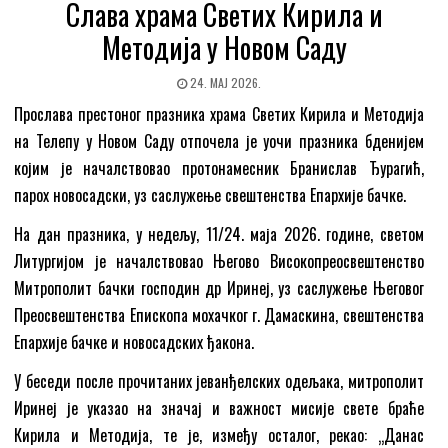
Слава храма Светих Кирила и
Методија у Новом Саду
24. МАЈ 2026.
Прослава престоног празника храма Светих Кирила и Методија
на Телепу у Новом Саду отпочела је уочи празника бденијем
којим је началствовао протонамесник Бранислав Ђурагић,
парох новосадски, уз саслужење свештенства Епархије бачке.
На дан празника, у недељу, 11/24. маја 2026. године, светом
Литургијом је началствовао Његово Високопреосвештенство
Митрополит бачки господин др Иринеј, уз саслужење Његовог
Преосвештенства Епископа мохачког г. Дамаскина, свештенства
Епархије бачке и новосадских ђакона.
У беседи после прочитаних јеванђелских одељака, митрополит
Иринеј је указао на значај и важност мисије свете браће
Кирила и Методија, те је, између осталог, рекао: „Данас