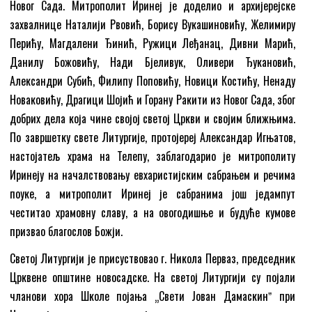
Новог Сада. Митрополит Иринеј је доделио и архијерејске
захвалнице Наталији Рвовић, Борису Вукашиновићу, Желимиру
Перићу, Магдалени Ђинић, Ружици Леђанац, Дивни Марић,
Данилу Божовићу, Нади Бјеливук, Оливери Ђукановић,
Александри Субић, Филипу Поповићу, Новици Костићу, Ненаду
Новаковићу, Драгици Шојић и Горану Ракити из Новог Сада, због
добрих дела која чине својој светој Цркви и својим ближњима.
По завршетку свете Литургије, протојереј Александар Игњатов,
настојатељ храма на Телепу, заблагодарио је митрополиту
Иринеју на началствовању евхаристијским сабрањем и речима
поуке, а митрополит Иринеј је сабранима још једампут
честитао храмовну славу, а на овогодишње и будуће кумове
призвао благослов Божји.
Светој Литургији је присуствовао г. Никола Перваз, председник
Црквене општине новосадске. На светој Литургији су појали
чланови хора Школе појања „Свети Јован Дамаскинˮ при