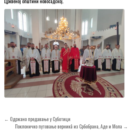
Црквеној општини новосадској.
Кретање
← Одржано предавање у Суботици
чланка
Поклоничко путовање верникâ из Србобрана, Аде и Мола →