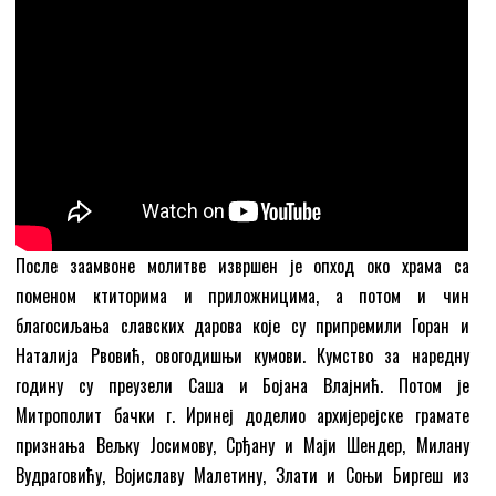
После заамвоне молитве извршен је опход око храма са
поменом ктиторима и приложницима, а потом и чин
благосиљања славских дарова које су припремили Горан и
Наталија Рвовић, овогодишњи кумови. Кумство за наредну
годину су преузели Саша и Бојана Влајнић. Потом је
Митрополит бачки г. Иринеј доделио архијерејске грамате
признања Вељку Јосимову, Срђану и Маји Шендер, Милану
Вудраговићу, Војиславу Малетину, Злати и Соњи Биргеш из