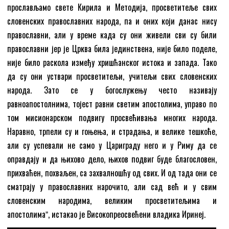
прослављамо свете Кирила и Методија, просветитеље свих
словенских православних народа, па и оних који данас нису
православни, али у време када су они живели сви су били
православни јер је Црква била јединствена, није било поделе,
није било раскола између хришћанског истока и запада. Тако
да су они уствари просветитељи, учитељи свих словенских
народа. Зато се у богослужењу често називају
равноапостолнима, тојест равни светим апостолима, управо по
том мисионарском подвигу просвећивања многих народа.
Наравно, трпели су и гоњења, и страдања, и велике тешкоће,
али су успевали не само у Цариграду него и у Риму да се
оправдају и да њихово дело, њихов подвиг буде благословен,
прихваћен, похваљен, са захвалношћу од свих. И од тада они се
сматрају у православних нарочито, али сад већ и у свим
словенским народима, великим просветитељима и
апостолимаˮ, истакао је Високопреосвећени владика Иринеј.