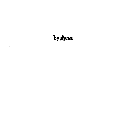
Ђурђево