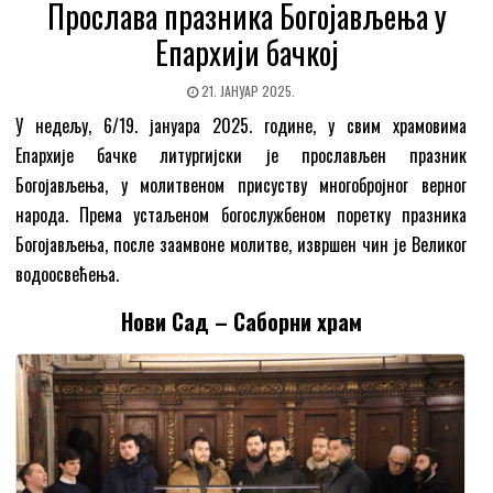
Прослава празника Богојављења у
Епархији бачкој
21. ЈАНУАР 2025.
У недељу, 6/19. јануара 2025. године, у свим храмовима
Епархије бачке литургијски је прослављен празник
Богојављења, у молитвеном присуству многобројног верног
народа. Према устаљеном богослужбеном поретку празника
Богојављења, после заамвоне молитве, извршен чин је Великог
водоосвећења.
Нови Сад – Саборни храм