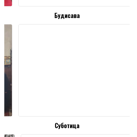
Будисава
Суботица