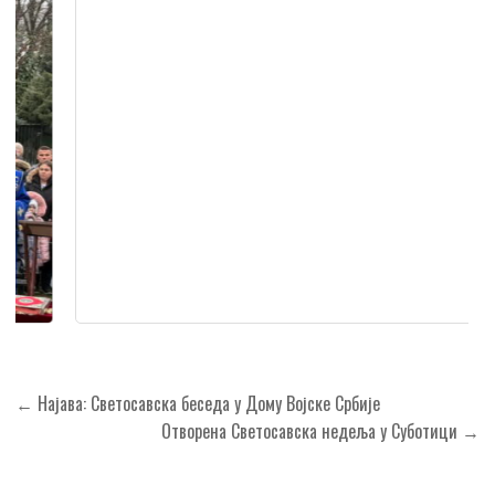
Кретање
← Најава: Светосавска беседа у Дому Војске Србије
чланка
Отворена Светосавска недеља у Суботици →