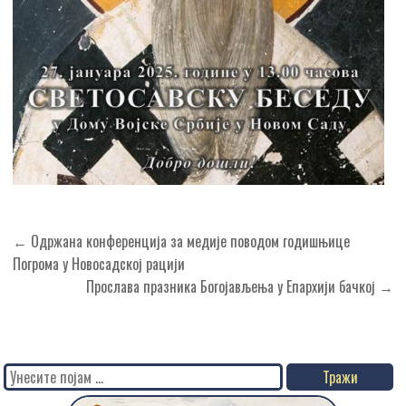
Кретање
← Одржана конференција за медије поводом годишњице
чланка
Погрома у Новосадској рацији
Прослава празника Богојављења у Епархији бачкој →
Search
for: