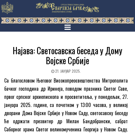
Најава: Светосавска беседа у Дому
Војске Србије
21. ЈАНУАР 2025.
Са благословом Његовог Високопреосвештенства Митрополита
бачког господина др Иринеја, поводом празника Светог Саве,
првог српског архиепископа и просветитеља, у понедељак, 27.
јануара 2025. године, са почетком у 13:00 часова, у великој
дворани Дома Војске Србије у Новом Саду, светосавску беседу
ће одржати презвитер др Милан Бандобрански, сабрат
Саборног храма Светог великомученика Георгија у Новом Саду.