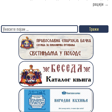
рацији →
Search
for: