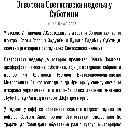
Отворена Светосавска недеља у
Суботици
22. ЈАНУАР 2025.
У уторак, 21. јануара 2025. године, у дворани Српског културног
центра ,,Свети Саваˮ, у Задужбини Душана Радића у Суботици,
свечано је отворена овогодишња Светосавска недеља.
Светосавску недељу је отворио презвитер Вељко Васиљев,
архијерејски намесник суботички, који је поздравио сабране и
пренео им благослов Његовог Високопреосвештенства
Митрополита бачког господина др Иринеја. У оквиру свечаног
отварања уприличена је и изложба слика ликовног уметника
Љубе Попадића под називом ,,Моја два мораˮ.
У години у којој се обележава осамсто педесет година од
рођења Светога Саве, програм Светосавске недеље која ће
трајати до Савиндана обухватиће разне културно-историјске