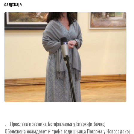
садржаје.
Кретање
← Прослава празника Богојављења у Епархији бачкој
чланка
Обележена осамдесет и трећа годишњица Погрома у Новосадској