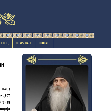
ЈТ СПЦ
СТАРИ САЈТ
КОНТАКТ
ан
жења, у
онцерт
игента
зиција