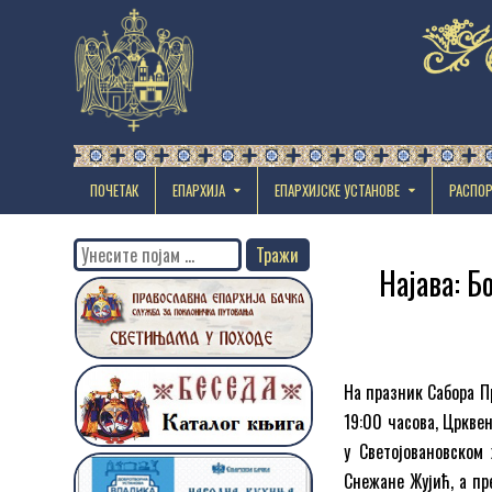
ПОЧЕТАК
ЕПАРХИЈА
EПАРХИЈСКЕ УСТАНОВЕ
РАСПО
Search
Најава: Б
for:
На празник Сабора Пр
19:00 часова, Цркве
у Светојовановском
Снежане Жујић, а п