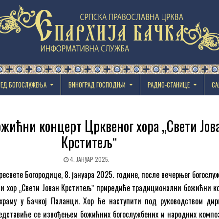
РЕД БОГОСЛУЖЕЊА
ВИНОГРАД ГОСПОДЊИ
РАДИО-СТАНИЦЕ
СА
ожићни концерт Црквеног хора „Свети Јов
Крститељˮ
4. ЈАНУАР 2025.
есвете Богородице, 8. јануара 2025. године, после вечерњег богослу
ни хор „Свети Јован Крститељˮ приредиће традиционални божићни к
 храму у Бачкој Паланци. Хор ће наступити под руководством дир
редставиће се извођењем божићних богослужбених и народних компо