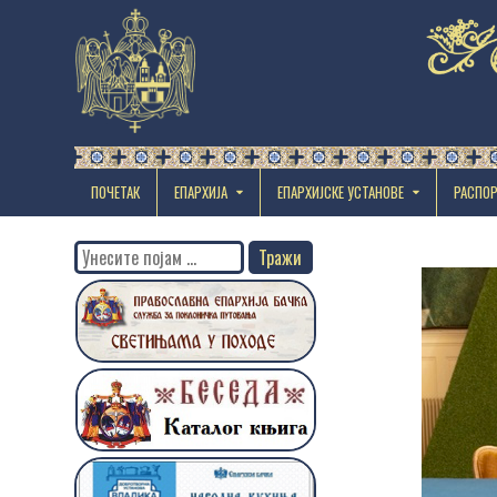
ПОЧЕТАК
ЕПАРХИЈА
EПАРХИЈСКЕ УСТАНОВЕ
РАСПО
Search
for: