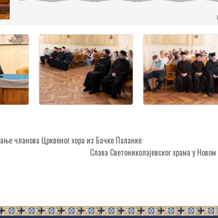
ње чланова Црквеног хора из Бачке Паланке
Слава Светониколајевског храма у Ново