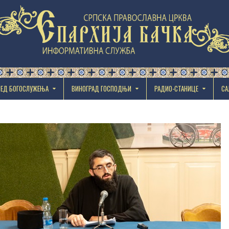
РЕД БОГОСЛУЖЕЊА
ВИНОГРАД ГОСПОДЊИ
РАДИО-СТАНИЦЕ
СА