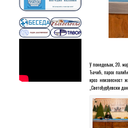
У понедељак, 20. мај
Ђачић, парох палић
кроз неизвесност ж
„Светођурђевски дан