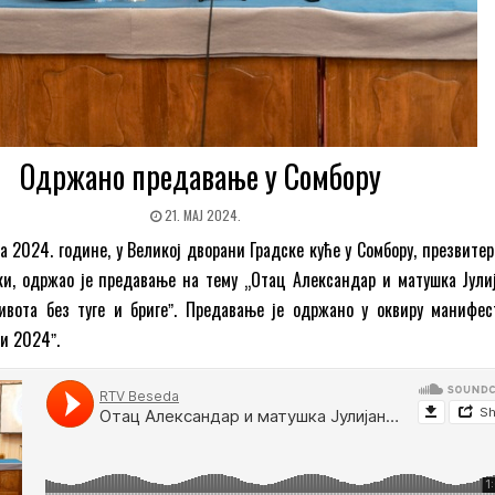
Одржано предавање у Сомбору
21. МАЈ 2024.
а 2024. године, у Великој дворани Градске куће у Сомбору, презвите
ки, одржао је предавање на тему „Отац Александар и матушка Јули
ивота без туге и бригеˮ. Предавање је одржано у оквиру манифес
и 2024ˮ.