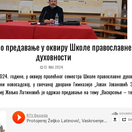
о предавање у оквиру Школе православне
духовности
13. МАЈ 2024.
2024. године, у оквиру пролећног семестра Школе православне духо
ни новосадској, у свечаној дворани Гимназије „Јован Јовановић З
ереј Жељко Латиновић је одржао предавање на тему „Васкрсење – т