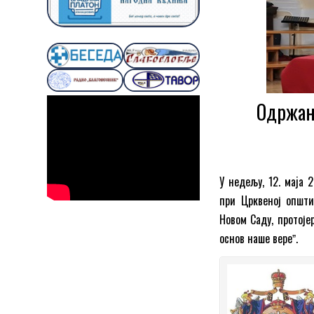
Одржан
У недељу, 12. маja 
при Црквеној општи
Новом Саду, протој
основ наше вереˮ.