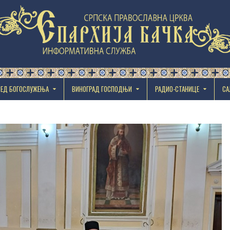
РЕД БОГОСЛУЖЕЊА
ВИНОГРАД ГОСПОДЊИ
РАДИО-СТАНИЦЕ
СА