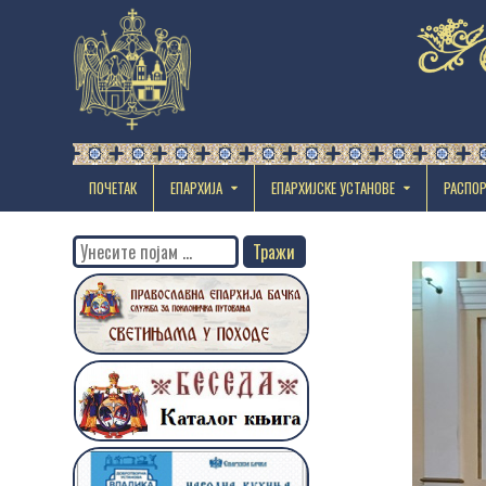
ПОЧЕТАК
ЕПАРХИЈА
EПАРХИЈСКЕ УСТАНОВЕ
РАСПО
Search
for: