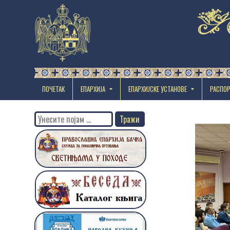
ПОЧЕТАК
ЕПАРХИЈА
EПАРХИЈСКЕ УСТАНОВЕ
РАСПО
Search
for: