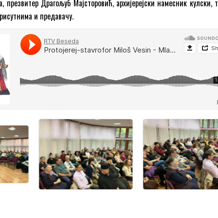
, презвитер Драгољуб Мајсторовић, архијерејски намесник кулски, 
присутнима и предавачу.