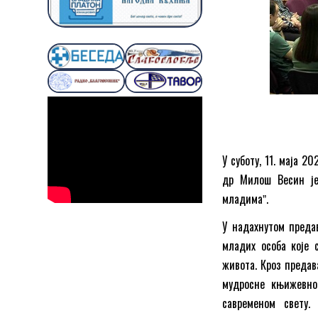
У суботу, 11. маја 2
др Милош Весин је
младимаˮ.
У надахнутом предав
младих особа које
живота. Кроз предав
мудросне књижевно
савременом свету.