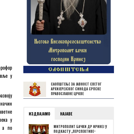
аврофор
авље у
САОПШТЕЊЕ ЗА ЈАВНОСТ СВЕТОГ
АРХИЈЕРЕЈСКОГ СИНОДА СРПСКЕ
ПРАВОСЛАВНЕ ЦРКВЕ
азвоју
 начин
аветне
ИЗДВАЈАМО
НАЈАВЕ
века у
, а по
МИТРОПОЛИТ БАЧКИ ДР ИРИНЕЈ У
ПОДКАСТУ „ПЕРСПЕКТИВЕˮ