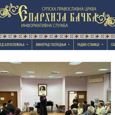
РЕД БОГОСЛУЖЕЊА
ВИНОГРАД ГОСПОДЊИ
РАДИО-СТАНИЦЕ
СА