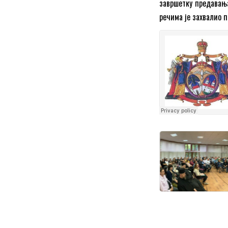
завршетку предавања
речима је захвалио 