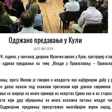
Одржано предавање у Кули
13. МАЈ 2024.
024. године, у свечаној дворани Музичке школе у Кули, протојереј-ст
 одржао предавање на тему „Млади у Православљу – Правосл
ању, прота Милош је говорио о младости као најбурнијем добу у р
 се данас налази под снажним притиском који доноси савремени
ање се осврнуо на многе примере из искуства Цркве као и из староз
сти који дају објашњења на многа изазовна питања младог чо
 Садржајном предавању присуствовао многобројни верни народ