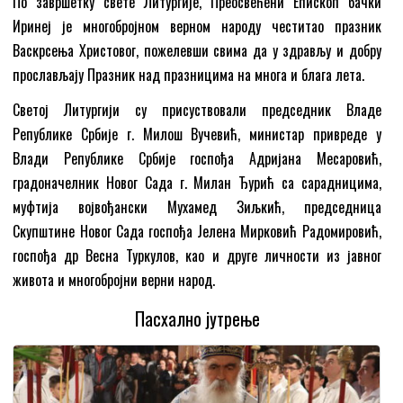
По завршетку свете Литургије, Преосвећени Епископ бачки
Иринеј је многобројном верном народу честитао празник
Васкрсења Христовог, пожелевши свима да у здрављу и добру
прослављају Празник над празницима на многа и блага лета.
Светој Литургији су присуствовали председник Владе
Републике Србије г. Милош Вучевић, министар привреде у
Влади Републике Србије госпођа Адријана Месаровић,
градоначелник Новог Сада г. Милан Ђурић са сарадницима,
муфтија војвођански Мухамед Зиљкић, председница
Скупштине Новог Сада госпођа Јелена Мирковић Радомировић,
госпођа др Весна Туркулов, као и друге личности из јавног
живота и многобројни верни народ.
Пасхално јутрење