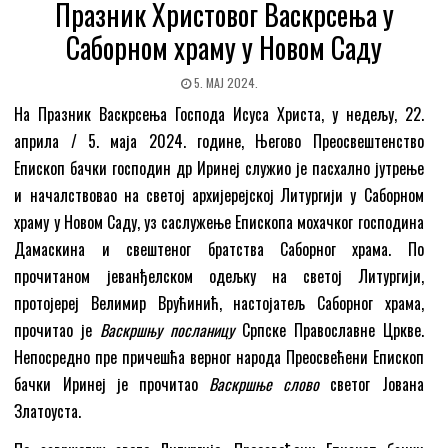
Празник Христовог Васкрсења у
Саборном храму у Новом Саду
5. МАЈ 2024.
На Празник Васкрсења Господа Исуса Христа, у недељу, 22.
априла / 5. маја 2024. године, Његово Преосвештенство
Епископ бачки господин др Иринеј служио је пасхално јутрење
и началствовао на светој архијерејској Литургији у Саборном
храму у Новом Саду, уз саслужење Епископа мохачког господина
Дамаскина и свештеног братства Саборног храма. По
прочитаном јеванђелском одељку на светој Литургији,
протојереј Велимир Врућинић, настојатељ Саборног храма,
прочитао је
Васкршњу посланицу
Српске Православне Цркве.
Непосредно пре причешћа верног народа Преосвећени Епископ
бачки Иринеј је прочитао
Васкршње слово
светог Јована
Златоуста.