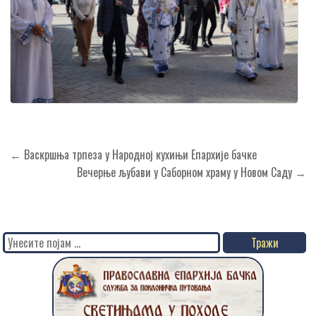
Кретање
← Васкршња трпеза у Народној кухињи Епархије бачке
чланка
Вечерње љубави у Саборном храму у Новом Саду →
Search
for: