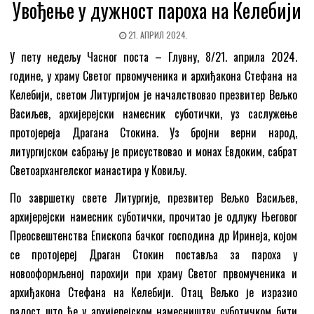
Увођење у дужност пароха на Келебији
21. АПРИЛ 2024.
У пету недељу Часног поста – Глувну, 8/21. априла 2024.
године, у храму Светог првомученика и архиђакона Стефана на
Келебији, светом Литургијом је началствовао презвитер Вељко
Васиљев, архијерејски намесник суботички, уз саслужење
протојереја Драгана Стокина. Уз бројни верни народ,
литургијском сабрању је присуствовао и монах Евдоким, сабрат
Светоархангелског манастира у Ковиљу.
По завршетку свете Литургије, презвитер Вељко Васиљев,
архијерејски намесник суботички, прочитао је одлуку Његовог
Преосвештенства Епископа бачког господина др Иринеја, којом
се протојереј Драган Стокин поставља за пароха у
новооформљеној парохији при храму Светог првомученика и
архиђакона Стефана на Келебији. Отац Вељко је изразио
радост што ће у архијерејском намесништву суботичком бити