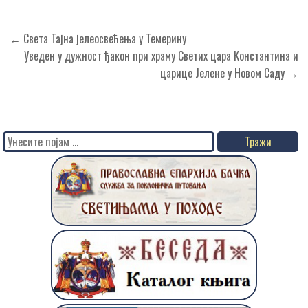
Кретање
← Света Тајна јелеосвећења у Темерину
чланка
Уведен у дужност ђакон при храму Светих цара Константина и
царице Јелене у Новом Саду →
Search
for: