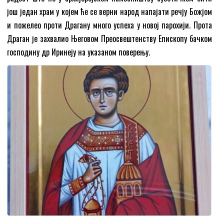
још један храм у којем ће се верни народ напајати речју Божјом
и пожелео проти Драгану много успеха у новој парохији. Прота
Драган је захвалио Његовом Преосвештенству Епископу бачком
господину др Иринеју на указаном поверењу.