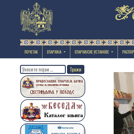
ПОЧЕТАК
ЕПАРХИЈА
EПАРХИЈСКЕ УСТАНОВЕ
РАСПО
Search
for: