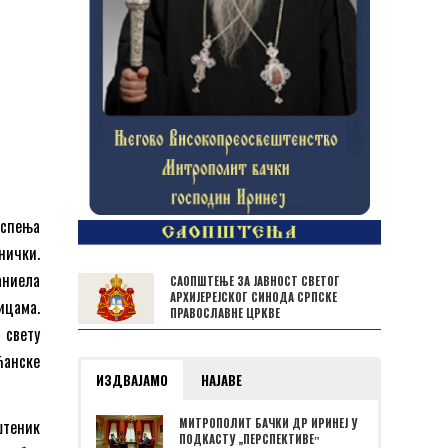
Успења
нички.
аниела
САОПШТЕЊЕ ЗА ЈАВНОСТ СВЕТОГ
АРХИЈЕРЕЈСКОГ СИНОДА СРПСКЕ
ицама.
ПРАВОСЛАВНЕ ЦРКВЕ
 свету
ћанске
ИЗДВАЈАМО
НАЈАВЕ
штеник
МИТРОПОЛИТ БАЧКИ ДР ИРИНЕЈ У
ПОДКАСТУ „ПЕРСПЕКТИВЕˮ