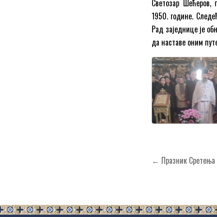
Светозар Шећеров, 
1950. године. Следе
Рад заједнице је об
да наставе оним путе
Кретање
← Празник Сретења Г
чланка