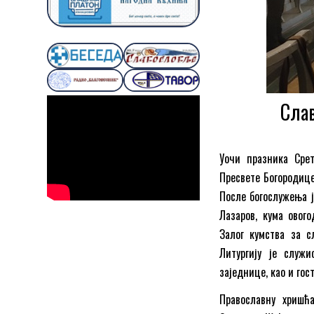
Сла
Уочи празника Срет
Пресвете Богородице
После богослужења 
Лазаров, кума овог
Залог кумства за с
Литургију је служ
заједнице, као и гос
Православну хришћ