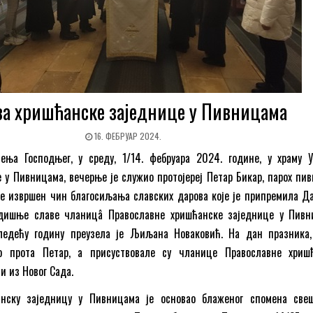
ва хришћанске заједнице у Пивницама
16. ФЕБРУАР 2024.
ења Господњег, у среду, 1/14. фебруара 2024. године, у храму 
 у Пивницама, вечерње је служио протојереј Петар Бикар, парох пив
је извршен чин благосиљања славских дарова које је припремила Д
одишње славе чланицâ Православне хришћанске заједнице у Пивн
ледећу годину преузела је Љиљана Новаковић. На дан празника,
ио прота Петар, а присуствовале су чланице Православне хриш
ти из Новог Сада.
анску заједницу у Пивницама је основао блаженог спомена све