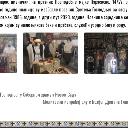
парох пивнички, на празник Преподобне мајке Параскеве, 14/27. о
ће године чланице су изабрале празник Сретења Господњег за своју 
новљен 1986. године, а други пут 2023. године. Чланице заједнице се
м којим су ишле њихове баке и прабаке, служећи усрдно Богу и роду.
осподњег у Саборном храму у Новом Саду
Молитвени испраћај слуге Божјег Драгана Г