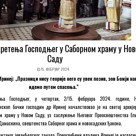
ретења Господњег у Саборном храму у Но
Саду
15. ФЕБРУАР 2024.
ринеј: „Празници нису теорије него су увек позив, зов Божји на
идемо путем спасења.”
ња Господњег, у четвртак, 2/15. фебруара 2024. године, Њ
скоп бачки господин др Иринеј началствовао је на светој архијер
ом храму у Новом Саду, уз саслужење Његовог Преосвештенства Еп
Дамаскина, свештенства Саборног храма и новосадских ђакона.
итаног јеванђелског зачала, Преосвећени владика Иринеј је нагласио