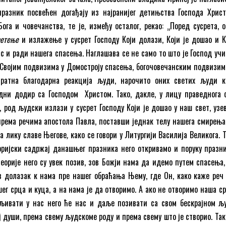
разник посвећен догађају из најранијег детињства Господа Христ
ога и човечанства, те је, између осталог, рекао: „Поред сусрета, о
ретење
и излажење у сусрет Господу Који долази, Који је дошао и К
с и ради нашега спасења. Наглашава се не само то што је Господ учи
Својим подвизима у Домостроју спасења, богочовечанским подвизима
вратна благодарна реакција људи, нарочито оних светих људи к
дни додир са Господом Христом. Тако, дакле, у лицу праведнога 
 род људски излази у сусрет Господу Који је дошао у наш свет, узе
 према речима апостола Павла, поставши једнак телу нашега смирења, 
а лику славе Његове
,
како се говори у Литургији Василија Великога. 
ријски садржај данашњег празника него откривамо и поруку празни
еорије него су увек позив, зов Божји нама да идемо путем спасења,
ов долазак к нама пре нашег обраћања Њему, где Он, како каже реч 
ег срца и куца, а на нама је да отворимо. А ако не отворимо наша с
љивати у нас него ће нас и даље позивати са свом бескрајном љ
 души, према свему људскоме роду и према свему што је створио. Так