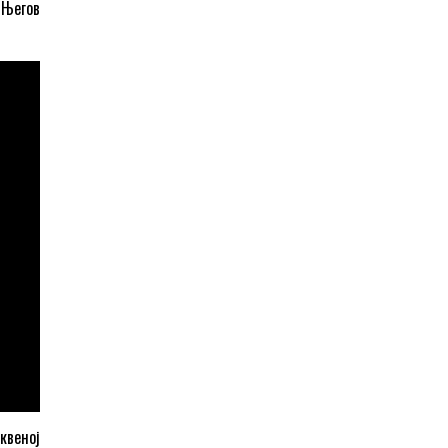
 Његов
квеној