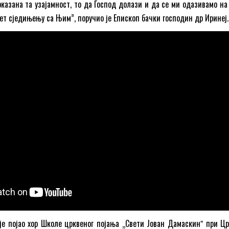
азана та узајамност, то да Господ долази и да се ми одазивамо на
рет сједињењу са Њим”, поручио је Епископ бачки господин др Иринеј.
 је појао хор Школе црквеног појања „Свети Јован Дамаскинˮ при Цр