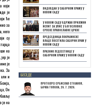
а који
ВИДОВДАН У САБОРНОМ ХРАМУ У
вде је
НОВОМ САДУ
оји ће
У НОВОМ САДУ ОДРЖАН ПРИЈЕМНИ
нио за
ИСПИТ ЗА УПИС У БОГОСЛОВИЈЕ
СРПСКЕ ПРАВОСЛАВНЕ ЦРКВЕ
, него
ПРЕДСЕДНИЦА ПОКРАЈИНСКЕ
оји су
ВЛАДЕ ПОСЕТИЛА САБОРНИ ХРАМ У
старца
НОВОМ САДУ
вши на
ПРАЗНИК ПЕДЕСЕТНИЦЕ У
САБОРНОМ ХРАМУ У НОВОМ САДУ
јер је
Тиме је
ка. За
Posts not found
 али и
Божја,
ПРОТОЈЕРЕЈ СРБИСЛАВ СТОЈАНОВ,
БАЧКА ТОПОЛА, 26. 7. 2026.
рца, Он
убављу
о је на