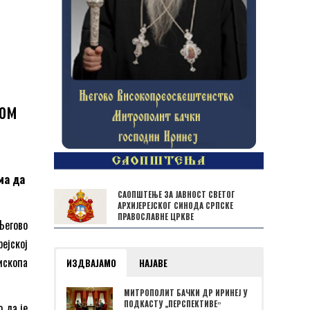
вом
ма да
САОПШТЕЊЕ ЗА ЈАВНОСТ СВЕТОГ
АРХИЈЕРЕЈСКОГ СИНОДА СРПСКЕ
ПРАВОСЛАВНЕ ЦРКВЕ
егово
ејској
ископа
ИЗДВАЈАМО
НАЈАВЕ
МИТРОПОЛИТ БАЧКИ ДР ИРИНЕЈ У
ПОДКАСТУ „ПЕРСПЕКТИВЕˮ
 да је