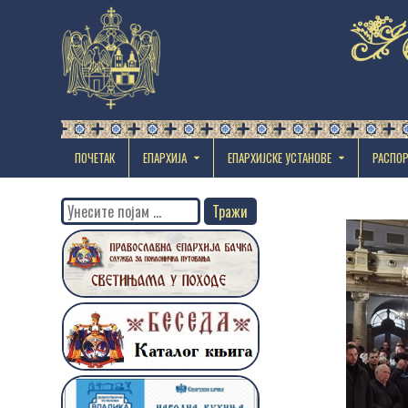
ПОЧЕТАК
ЕПАРХИЈА
EПАРХИЈСКЕ УСТАНОВЕ
РАСПО
Search
for: