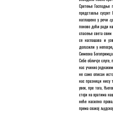
Сретење Господње п
представља сусрет Б
наглашено у речи
с
поново доћи ради на
спасење света свим 
се наглашава и уз
долазили у непосре
Симеона Богопримца,
Себе обличје слуге,
нас учинио једнаким
не само описан исто
нас празници нису т
увек, пре тога, Њег
стоји на вратима наш
неће насилно прова
према свакој људској