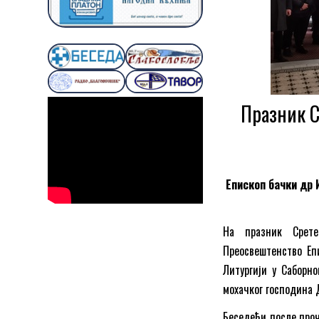
Празник С
Епископ бачки др И
На празник Срете
Преосвештенство Епи
Литургији у Саборн
мохачког господина 
Беседећи после проч