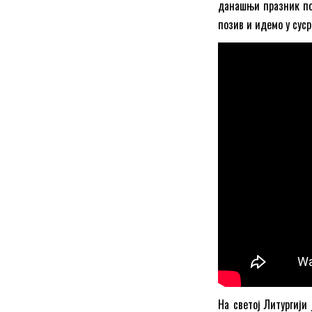
данашњи празник пок
позив и идемо у сус
На светој Литургији