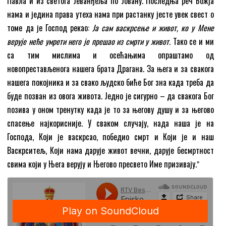
Павла и из светога Јеванђеља по Јовану. Последња реч Божја
нама и једина права утеха нама при растанку јесте увек свест о
томе да је Господ рекао:
Ја сам васкрсење и живот, ко у Мене
верује неће умрети него је прешао из смрти у живот.
Тако се и ми
са тим мислима и осећањима опраштамо од
новопрестављенога нашега брата Драгана. За њега и за свакога
нашега покојника и за свако људско биће Бог зна када треба да
буде позван из овога живота. Једно је сигурно – да свакога Бог
позива у оном тренутку када је то за његову душу и за његово
спасење најкорисније. У сваком случају, нада наша је на
Господа, Који је васкрсао, победио смрт и Који је и наш
Васкрситељ, Који нама дарује живот вечни, дарује бесмртност
свима који у Њега верују и Његово пресвето Име призивају.ˮ