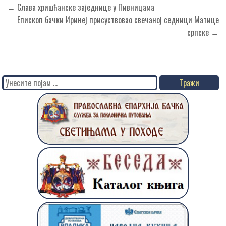
Кретање
← Слава хришћанске заједнице у Пивницама
чланка
Епископ бачки Иринеј присуствовао свечаној седници Матице
српске →
Search
for: