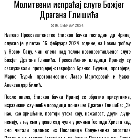
Молитвени испраћај слуге Божјег
Драгана Глишића
16. ФЕБРУАР 2024.
Његово Преосвештенство Епископ бачки господин др Иринеј
служио је, у петак, 16. фебруара 2024. године, на Новом гробљу
у Новом Саду, чин опела над телом новопрестављеног слуге
Божјег Драгана Глишића. Преосвећеном владици Иринеју су
саслуживали протојереј-ставрофор Бранко Ћурчин, протојереј
Марко Ђурић, протонамесник Лазар Мајсторовић и ђакон
Александар Билић.
После опела, Епископ бачки Иринеј се обратио присутнима,
изразивши саучешће породици почившег Драгана Глишића: „За
нас, као хришћане, постоји утеха коју, нажалост, други људи
немају, а њу смо управо сад чули у речима Господа Христа кад
смо читали одломак из Посланице Солуњанима апостола